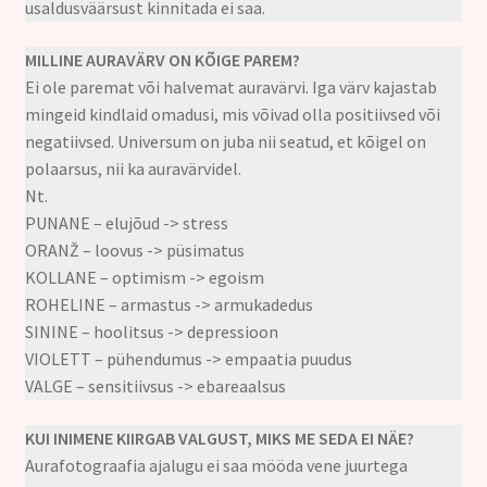
usaldusväärsust kinnitada ei saa.
MILLINE AURAVÄRV ON KÕIGE PAREM?
Ei ole paremat või halvemat auravärvi. Iga värv kajastab
mingeid kindlaid omadusi, mis võivad olla positiivsed või
negatiivsed. Universum on juba nii seatud, et kõigel on
polaarsus, nii ka auravärvidel.
Nt.
PUNANE – elujõud -> stress
ORANŽ – loovus -> püsimatus
KOLLANE – optimism -> egoism
ROHELINE – armastus -> armukadedus
SININE – hoolitsus -> depressioon
VIOLETT – pühendumus -> empaatia puudus
VALGE – sensitiivsus -> ebareaalsus
KUI INIMENE KIIRGAB VALGUST, MIKS ME SEDA EI NÄE?
Aurafotograafia ajalugu ei saa mööda vene juurtega