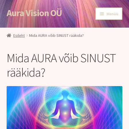
Aura Vision OÜ
Menüü
Esileht
Esileht
Mida AURA võib SINUST rääkida?
E-POOD
Mida AURA võib SINUST
Teenused
rääkida?
Aroomiteraapia
Ole terve
Aura Vision ajakirjanduses
Huvitavat lugemist