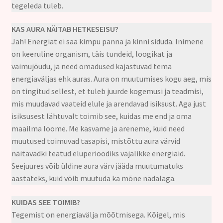
tegeleda tuleb.
KAS AURA NÄITAB HETKESEISU?
Jah! Energiat ei saa kimpu panna ja kinni siduda. Inimene
on keeruline organism, täis tundeid, loogikat ja
vaimujõudu, ja need omadused kajastuvad tema
energiaväljas ehk auras. Aura on muutumises kogu aeg, mis
on tingitud sellest, et tuleb juurde kogemusi ja teadmisi,
mis muudavad vaateid elule ja arendavad isiksust. Aga just
isiksusest lähtuvalt toimib see, kuidas me end ja oma
maailma loome. Me kasvame ja areneme, kuid need
muutused toimuvad tasapisi, mistõttu aura värvid
näitavadki teatud eluperioodiks vajalikke energiaid.
Seejuures võib üldine aura värv jääda muutumatuks
aastateks, kuid võib muutuda ka mõne nädalaga.
KUIDAS SEE TOIMIB?
Tegemist on energiavälja mõõtmisega. Kõigel, mis