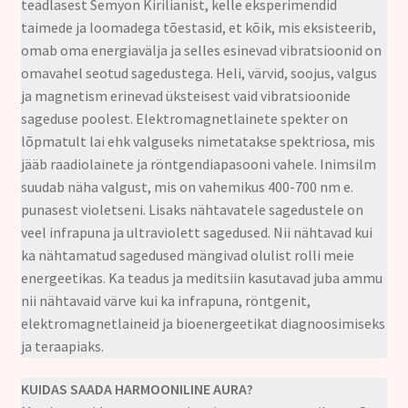
teadlasest Semyon Kirilianist, kelle eksperimendid
taimede ja loomadega tõestasid, et kõik, mis eksisteerib,
omab oma energiavälja ja selles esinevad vibratsioonid on
omavahel seotud sagedustega. Heli, värvid, soojus, valgus
ja magnetism erinevad üksteisest vaid vibratsioonide
sageduse poolest. Elektromagnetlainete spekter on
lõpmatult lai ehk valguseks nimetatakse spektriosa, mis
jääb raadiolainete ja röntgendiapasooni vahele. Inimsilm
suudab näha valgust, mis on vahemikus 400-700 nm e.
punasest violetseni. Lisaks nähtavatele sagedustele on
veel infrapuna ja ultraviolett sagedused. Nii nähtavad kui
ka nähtamatud sagedused mängivad olulist rolli meie
energeetikas. Ka teadus ja meditsiin kasutavad juba ammu
nii nähtavaid värve kui ka infrapuna, röntgenit,
elektromagnetlaineid ja bioenergeetikat diagnoosimiseks
ja teraapiaks.
KUIDAS SAADA HARMOONILINE AURA?