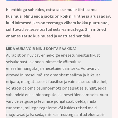
Kontakt
Klientidega suheldes, esitatakse mulle tihti samu
küsimusi. Minu enda jaoks on kõik nii lihtne ja arusaadav,
kuid inimesed, kes on teemaga vähem kokku puutunud,
suhtuvad sellesse teatud eelarvamustega. Siin mõned
enamesitatud küsimused ja vastused nendele.
MIDA AURA VÕIB MINU KOHTA RÄÄKIDA?
Aurapilt on huvitav ennekõige enesetunnestuslikust
seisukohast ja annab inimesele võimaluse
enesehinnanguks ja enesetäiendamiseks. Auravärvid
aitavad inimesel mõista oma sisemaailma ja isiksuse
eripära, märgata seost füüsilise ja vaimse seisundi vahel,
kontrollida oma psühhoemotsionaalset seisundit, leida
vahendeid enesehinnanguks ja enesetäiendamiseks. Aura
värvide selguse ja levimise põhjal saab öelda, mida
tunneme, millega tegeleme või kuidas teised meid
mõjutavad ja ka seda, mis küsimustega antud eluetapis