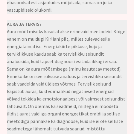
ebasoodsatest asjaoludes mõjutada, samas on ju ka
vastupidiseid olukordi.
AURA JA TERVIS?
Aura mõõtmiseks kasutatakse erinevaid meetodeid. Kõige
vanem on muidugi Kirliani pilt, milles tulevad esile
energialained ise. Energiakiirte pikkuse, kuju ja
terviklikkuse kaudu saab ka tervislikku seisundit
analüüsida, kuid täpset diagnoosi esitada ikkagi ei saa.
Sama on ka aura mõõtmisega (minu kasutatav meetod).
Ennekõike on see isiksuse analüüs ja tervislikku seisundit
saab vaadelda vaid üldises võtmes. Tervislik seisund
kajastub auras, kuid võimalikud negatiivsed energiad
võivad tekkida ka emotsionaalsest või vaimsest seisundist
lähtuvalt. On olemas ka seadmeid, millega ei mõõdeta
üldist aurat vaid iga organi energeetikat eraldi ja sellise
meetodiga pannakse ka diagnoose, kuid ise ei ole selliste
seadmetega lähemalt tutvuda saanud, mistõttu