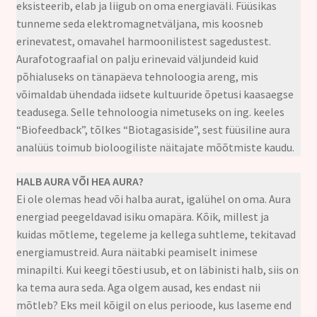
eksisteerib, elab ja liigub on oma energiaväli. Füüsikas
tunneme seda elektromagnetväljana, mis koosneb
erinevatest, omavahel harmoonilistest sagedustest.
Aurafotograafial on palju erinevaid väljundeid kuid
põhialuseks on tänapäeva tehnoloogia areng, mis
võimaldab ühendada iidsete kultuuride õpetusi kaasaegse
teadusega. Selle tehnoloogia nimetuseks on ing. keeles
“Biofeedback”, tõlkes “Biotagasiside”, sest füüsiline aura
analüüs toimub bioloogiliste näitajate mõõtmiste kaudu.
HALB AURA VÕI HEA AURA?
Ei ole olemas head või halba aurat, igalühel on oma. Aura
energiad peegeldavad isiku omapära. Kõik, millest ja
kuidas mõtleme, tegeleme ja kellega suhtleme, tekitavad
energiamustreid. Aura näitabki peamiselt inimese
minapilti. Kui keegi tõesti usub, et on läbinisti halb, siis on
ka tema aura seda. Aga olgem ausad, kes endast nii
mõtleb? Eks meil kõigil on elus perioode, kus laseme end