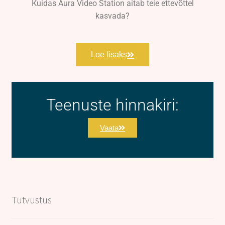
Кuidas Aura Video Station aitab teie ettevõttel
kasvada?
Loe lisaks
Teenuste hinnakiri:
Vaata
Tutvustus