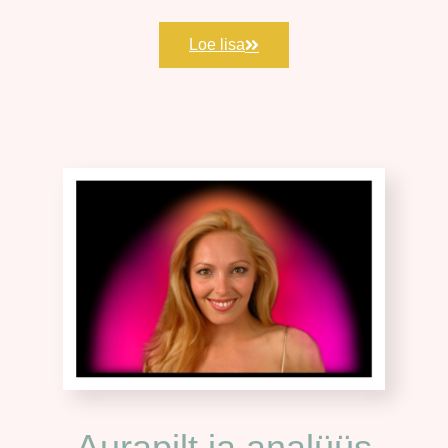
Loe lisa
Aurapilt ja analüüs