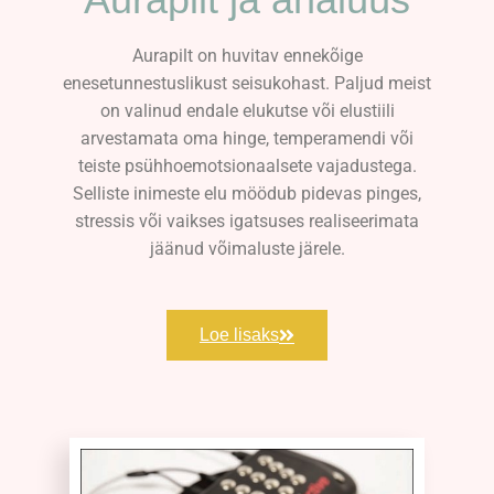
Aurapilt on huvitav ennekõige
enesetunnestuslikust seisukohast. Paljud meist
on valinud endale elukutse või elustiili
arvestamata oma hinge, temperamendi või
teiste psühhoemotsionaalsete vajadustega.
Selliste inimeste elu möödub pidevas pinges,
stressis või vaikses igatsuses realiseerimata
jäänud võimaluste järele.
Loe lisaks