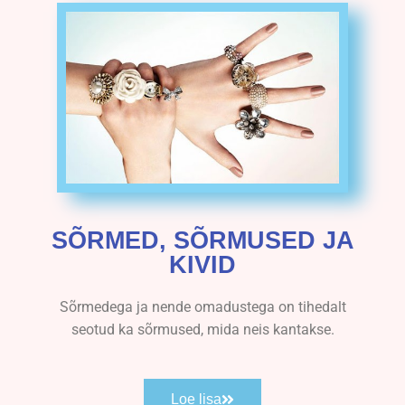
SÕRMED, SÕRMUSED JA
KIVID
Sõrmedega ja nende omadustega on tihedalt
seotud ka sõrmused, mida neis kantakse.
Loe lisa