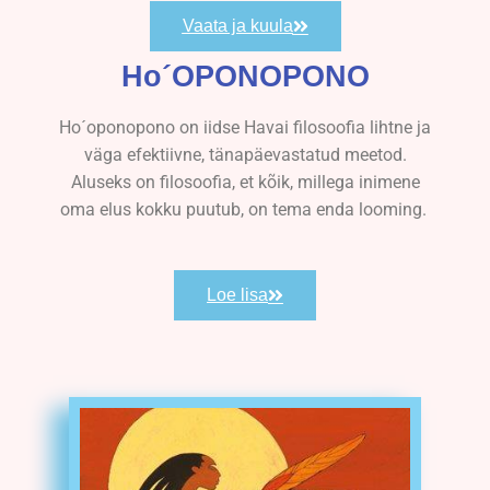
Vaata ja kuula
Ho´OPONOPONO
Ho´oponopono on iidse Havai filosoofia lihtne ja
väga efektiivne, tänapäevastatud meetod.
Aluseks on filosoofia, et kõik, millega inimene
oma elus kokku puutub, on tema enda looming.
Loe lisa