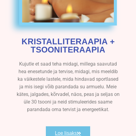
KRISTALLITERAAPIA +
TSOONITERAAPIA
Kujutle et saad teha midagi, millega saavutad
hea enesetunde ja tervise, midagi, mis meeldib
ka väikestele lastele, mida hindavad sportlased
ja mis isegi võib parandada su armuelu. Meie
kätes, jalgades, kõrvadel, näos, peas ja seljas on
üle 30 tsooni ja neid stimuleerides saame
parandada oma tervist ja energeetikat.
Loe lisaks