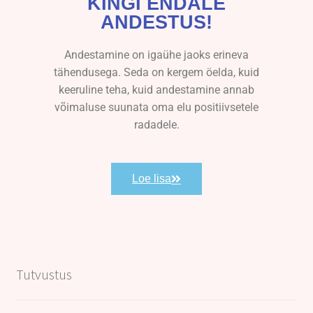
KINGI ENDALE
ANDESTUS!
Andestamine on igaühe jaoks erineva
tähendusega. Seda on kergem öelda, kuid
keeruline teha, kuid andestamine annab
võimaluse suunata oma elu positiivsetele
radadele.
Loe lisa
Tutvustus