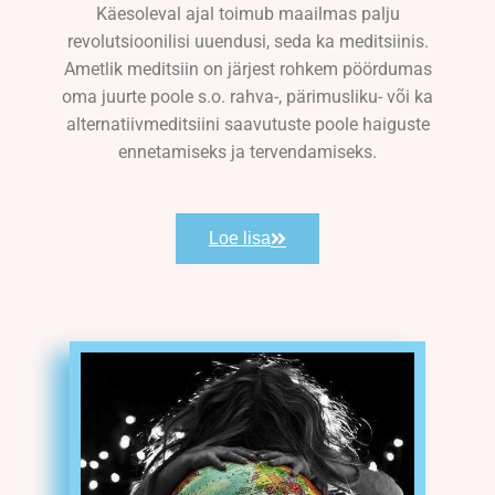
Käesoleval ajal toimub maailmas palju
revolutsioonilisi uuendusi, seda ka meditsiinis.
Ametlik meditsiin on järjest rohkem pöördumas
oma juurte poole s.o. rahva-, pärimusliku- või ka
alternatiivmeditsiini saavutuste poole haiguste
ennetamiseks ja tervendamiseks.
Loe lisa