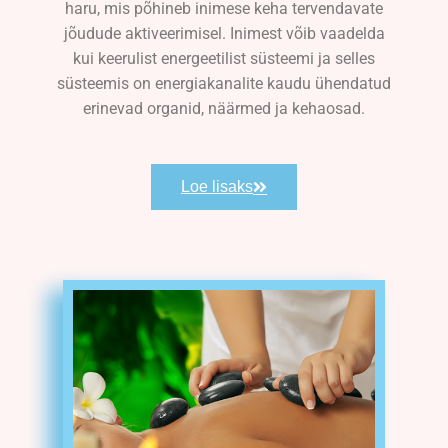
haru, mis põhineb inimese keha tervendavate
jõudude aktiveerimisel. Inimest võib vaadelda
kui keerulist energeetilist süsteemi ja selles
süsteemis on energiakanalite kaudu ühendatud
erinevad organid, näärmed ja kehaosad.
Loe lisaks