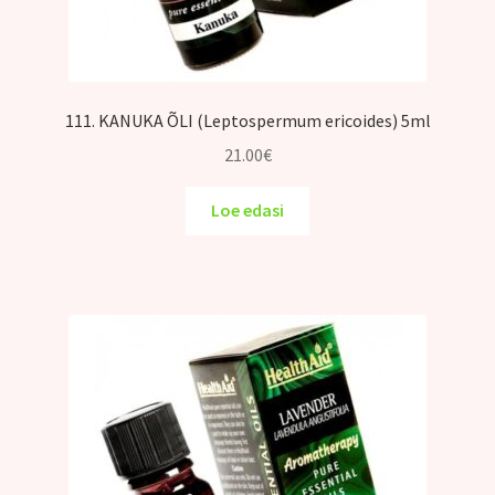
111. KANUKA ÕLI (Leptospermum ericoides) 5ml
21.00
€
Loe edasi