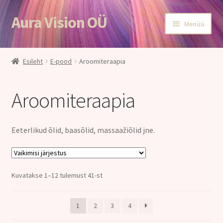
Aura Vision OÜ
Liigu
Liigu
Menüü
navigeerimisele
sisu
juurde
Esileht
Esileht
E-pood
Aroomiteraapia
E-POOD
Aroomiteraapia
Teenused
Aroomiteraapia
Eeterlikud õlid, baasõlid, massaažiõlid jne.
Ole terve
Kuvatakse 1–12 tulemust 41-st
Aura Vision ajakirjanduses
Huvitavat lugemist
1
2
3
4