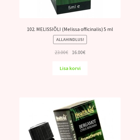
102. MELISSIÕLI (Melissa officinalis) 5 ml
ALLAHINDLUS!
Algne
Praegune
23.00
€
16.00
€
hind
hind
oli:
on:
Lisa korvi
23.00€.
16.00€.