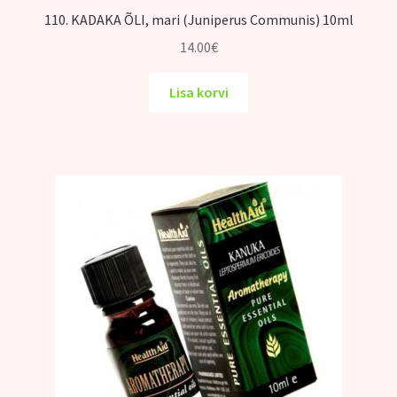
110. KADAKA ÕLI, mari (Juniperus Communis) 10ml
14.00
€
Lisa korvi