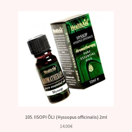
105. IISOPI ÕLI (Hyssopus officinalis) 2ml
14.00
€