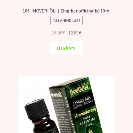
106. INGVERI ÕLI ( Zingiber officinalis) 10ml
ALLAHINDLUS!
Algne
Praegune
16.00
€
12.00
€
hind
hind
oli:
on:
Lisa korvi
16.00€.
12.00€.