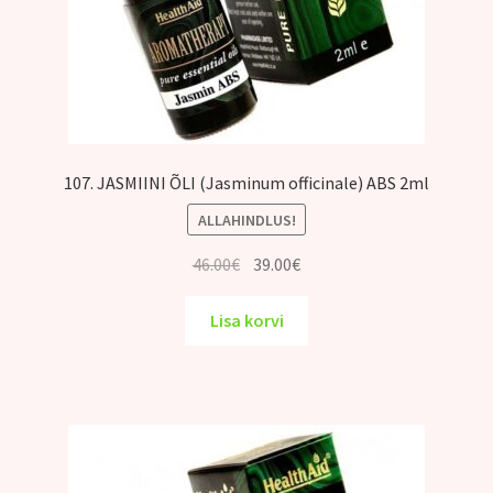
107. JASMIINI ÕLI (Jasminum officinale) ABS 2ml
ALLAHINDLUS!
Algne
Praegune
46.00
€
39.00
€
hind
hind
oli:
on:
Lisa korvi
46.00€.
39.00€.