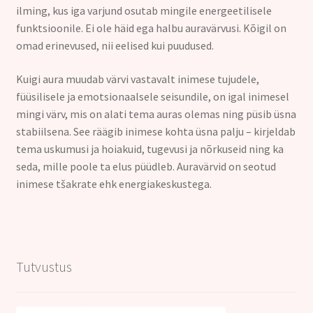
ilming, kus iga varjund osutab mingile energeetilisele
funktsioonile. Ei ole häid ega halbu auravärvusi. Kõigil on
omad erinevused, nii eelised kui puudused.
Kuigi aura muudab värvi vastavalt inimese tujudele,
füüsilisele ja emotsionaalsele seisundile, on igal inimesel
mingi värv, mis on alati tema auras olemas ning püsib üsna
stabiilsena. See räägib inimese kohta üsna palju – kirjeldab
tema uskumusi ja hoiakuid, tugevusi ja nõrkuseid ning ka
seda, mille poole ta elus püüdleb. Auravärvid on seotud
inimese tšakrate ehk energiakeskustega.
Tutvustus