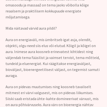
omasoodu ja massaaž on tema jaoks võibolla kõige
reaalsem ja praktilisem kokkupuude energiate
mõjutamisega.
Mida näitavad värvid aura pildil?
Aura on energiaväli, mis ümbritseb igat asja, olendit,
objekti, olgu need siis elus või elutud. Kõigil ja kõigel on
aura. Inimese aura koosneb erinevatest kihtidest ning
väljendab tema füüsilist ja vaimset tervist, tema mõtteid,
tundeid ja eluenergiat. Kui räägitakse energiaväljast,
bioväljast, bioenergeetilisest väljast, on tegemist samuti
auraga.
Aura on pidevas muutumises ning koosneb tavaliselt
mitmest eri värvi valgusest, mis on pidevas liikumises.
Siiski saab eristada ühte-kahte domineerivat värvust, mis
on aura põhivärvuseks. Aura värv on bioenergia nähtav