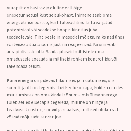
Aurapilt on huvitav ja oluline eelkõige
enesetunnetuslikust seisukohast. Inimene saab oma
energeetilise portee, kust tulevad ilmsiks ta varjatud
potentsiaal või saadakse hoopis kinnitus juba
teadaolevale. Tihtipeale inimesed ei mõista, miks nad ühes
või teises situatsioonis just nii reageerivad. Ka siin võib
aurapildist abi olla. Saada juhiseid millistele oma
omadustele toetuda ja milliseid rohkem kontrollida või
rakendada teisiti.
Kuna energia on pidevas liikumises ja muutumises, siis
suurelt jaolt on tegemist hetkeolukorraga, kuid ka nendes
muutumistes on oma kindel sõnum – mis ülesannetega
tuleb selles eluetapis tegeleda, milline on hinge ja
teadvuse koostöö, soovid ja reaalsus, millised olukorrad
võivad mõjutada tervist jne.
Aurapilt pole siiski haiguste diagnoosimiseks. Massažist on