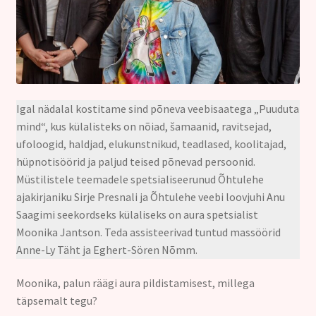
Kontakt
Igal nädalal kostitame sind põneva veebisaatega „Puuduta
mind“, kus külalisteks on nõiad, šamaanid, ravitsejad,
ufoloogid, haldjad, elukunstnikud, teadlased, koolitajad,
hüpnotisöörid ja paljud teised põnevad persoonid.
Müstilistele teemadele spetsialiseerunud Õhtulehe
ajakirjaniku Sirje Presnali ja Õhtulehe veebi loovjuhi Anu
Saagimi seekordseks külaliseks on aura spetsialist
Moonika Jantson. Teda assisteerivad tuntud massöörid
Anne-Ly Täht ja Eghert-Sören Nõmm.
Moonika, palun räägi aura pildistamisest, millega
täpsemalt tegu?