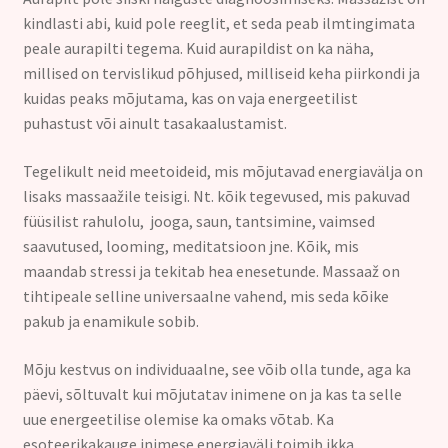
kindlasti abi, kuid pole reeglit, et seda peab ilmtingimata
peale aurapilti tegema. Kuid aurapildist on ka näha,
millised on tervislikud põhjused, milliseid keha piirkondi ja
kuidas peaks mõjutama, kas on vaja energeetilist
puhastust või ainult tasakaalustamist.
Tegelikult neid meetoideid, mis mõjutavad energiavälja on
lisaks massaažile teisigi. Nt. kõik tegevused, mis pakuvad
füüsilist rahulolu, jooga, saun, tantsimine, vaimsed
saavutused, looming, meditatsioon jne. Kõik, mis
maandab stressi ja tekitab hea enesetunde. Massaaž on
tihtipeale selline universaalne vahend, mis seda kõike
pakub ja enamikule sobib.
Mõju kestvus on individuaalne, see võib olla tunde, aga ka
päevi, sõltuvalt kui mõjutatav inimene on ja kas ta selle
uue energeetilise olemise ka omaks võtab. Ka
esoteerikakauge inimese energiaväli toimib ikka