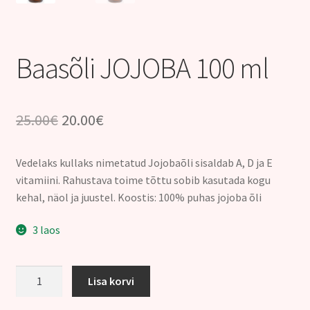
Kontakt
Baasõli JOJOBA 100 ml
Algne
Praegune
25.00
€
20.00
€
hind
hind
Vedelaks kullaks nimetatud Jojobaõli sisaldab A, D ja E
oli:
on:
vitamiini. Rahustava toime tõttu sobib kasutada kogu
25.00€.
20.00€.
kehal, näol ja juustel. Koostis: 100% puhas jojoba õli
3 laos
Baasõli
Lisa korvi
JOJOBA
100