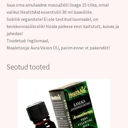
luua oma ainulaadne massažiõli lisage 15 tilka, omal
valikul HealthAid essentsõli 30 ml baasõlile.
Sobilik veganitele! Ei ole testitud loomadel, on
keskkonnasõbralik! Hoida päikese eest kaitstult, kuivas ja
jahedas!
Toodetud: Inglismaal,
Maaletooja: Aura Vision OÜ, parim enne: vt pakendilt!
Seotud tooted