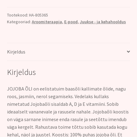
ml
kogus
Tootekood:
HA-805365
Kategooriad:
Aroomiteraapia
,
E-pood
,
Juukse - ja kehahooldus
Kirjeldus
Kirjeldus
JOJOBA ÕLI on eelistatuim baasõli kallimate õlide, nagu
roos, jasmiin, nerol segamiseks. Vedelaks kullaks
nimetatud Jojobaõli sisaldab A, D ja E vitamiini. Sobib
ideaalselt vananevale ja rasusele nahale. Jojobaõli koostis
on väga sarnane inimese enda rasule ja seetõttu imendub
väga kergelt. Rahustava toime tõttu sobib kasutada kogu
kehal, näol ja juustel. Koostis: 100% puhas jojoba õli. Et