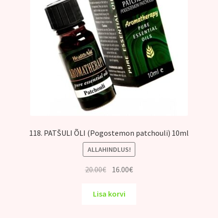
118. PATŠULI ÕLI (Pogostemon patchouli) 10ml
ALLAHINDLUS!
Algne
Praegune
20.00
€
16.00
€
hind
hind
oli:
on:
Lisa korvi
20.00€.
16.00€.