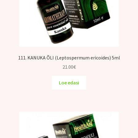
111. KANUKA ÕLI (Leptospermum ericoides) 5ml
21.00
€
Loe edasi