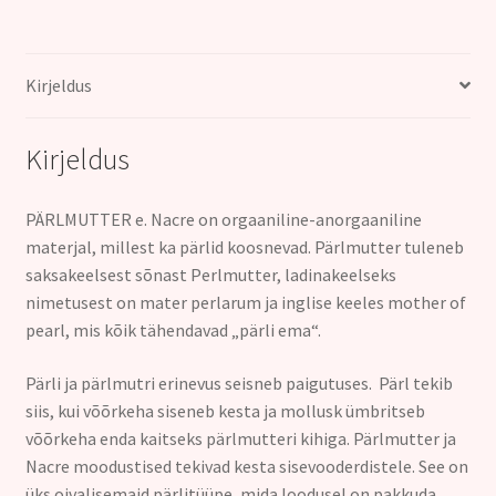
Kirjeldus
Kirjeldus
PÄRLMUTTER e. Nacre on orgaaniline-anorgaaniline
materjal, millest ka pärlid koosnevad. Pärlmutter tuleneb
saksakeelsest sõnast Perlmutter, ladinakeelseks
nimetusest on mater perlarum ja inglise keeles mother of
pearl, mis kõik tähendavad „pärli ema“.
Pärli ja pärlmutri erinevus seisneb paigutuses. Pärl tekib
siis, kui võõrkeha siseneb kesta ja mollusk ümbritseb
võõrkeha enda kaitseks pärlmutteri kihiga. Pärlmutter ja
Nacre moodustised tekivad kesta sisevooderdistele. See on
üks oivalisemaid pärlitüüpe, mida loodusel on pakkuda,