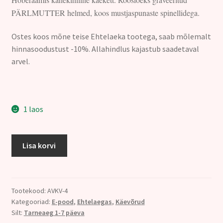
PÄRLMUTTER helmed, koos mustjaspunaste spinellidega.
Ostes koos mõne teise Ehtelaeka tootega, saab mõlemalt
hinnasoodustust -10%. Allahindlus kajastub saadetaval
arvel.
1 laos
KÄEVÕRU,
Lisa korvi
PÄRLMUTTER
ja
PUNANE
SPINELL
Tootekood:
AVKV-4
Kategooriad:
E-pood
,
Ehtelaegas
,
Käevõrud
kogus
Silt:
Tarneaeg 1-7 päeva