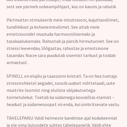
sest see pärineb ookeanipõhjast, kus on kaunis ja rahulik.
Pärlmutter stimuleerib meie intuitsiooni, kujutlusvõimet,
tundlikkust ja kohanemisvõimet. See aitab meie
emotsioonidel muutuda harmoonilisemaks ja
tasakaalukamaks. Rahustab ja pärsib hirmutunnet. See on
stressi leevendav, lõõgastav, rahustav ja emotsioone
tasandav. Nacre sära puudutab sisemist tarkust ja toidab
armastust.
SPINELL on elujõu ja taassünni kristall. Ta on hea toetaja
stressirohketel aegadel, soosib uudset mõttelaadi, uute
mustrite loomist ning eluliste väljakutsetega
toimetulekut. Toetab ka südamega kooskõlas elamist –
headust ja südamesoojust nii enda, kui ümbritsevate vastu.
TÄHELEPANU: Väldi helmeste kandmise ajal kodukeemiat
ja ole oma ilutoodete suhtes tähelepanelik. Väldi ehte