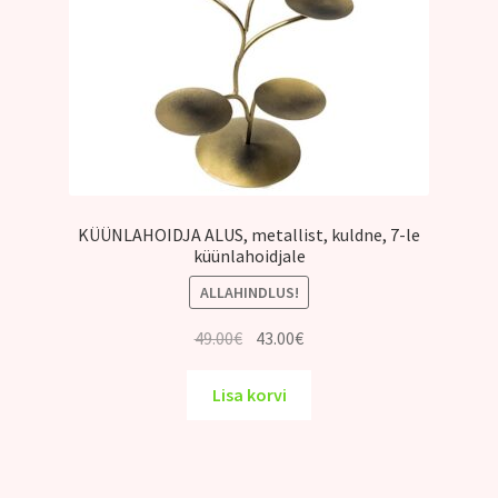
KÜÜNLAHOIDJA ALUS, metallist, kuldne, 7-le
küünlahoidjale
ALLAHINDLUS!
Algne
Praegune
49.00
€
43.00
€
hind
hind
oli:
on:
Lisa korvi
49.00€.
43.00€.