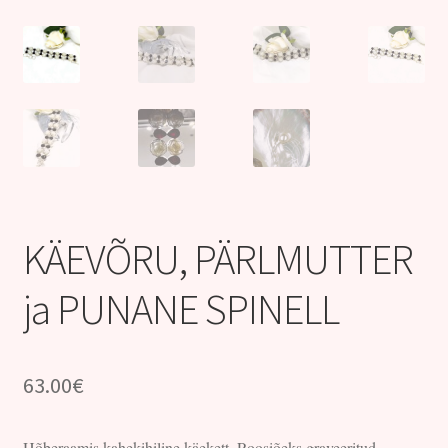
Kontakt
KÄEVÕRU, PÄRLMUTTER
ja PUNANE SPINELL
63.00
€
Hõberaamis kahekihiline käekett. Roosiõeks graveeritud