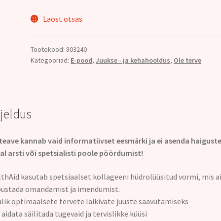
Laost otsas
Tootekood:
803240
Kategooriad:
E-pood
,
Juukse - ja kehahooldus
,
Ole terve
rjeldus
teave kannab vaid informatiivset eesmärki ja ei asenda haigust
al arsti või spetsialisti poole pöördumist!
thAid kasutab spetsiaalset kollageeni hüdrolüüsitud vormi, mis a
ustada omandamist ja imendumist.
lik optimaalsete tervete läikivate juuste saavutamiseks
 aidata säilitada tugevaid ja tervislikke küüsi