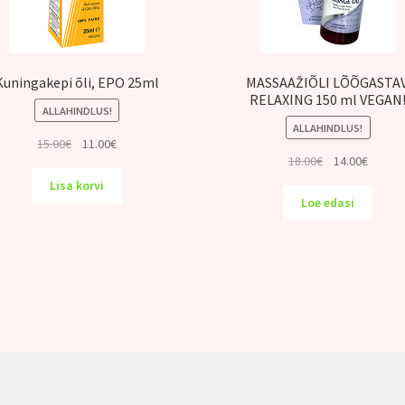
Kuningakepi õli, EPO 25ml
MASSAAŽIÕLI LÕÕGASTAV
RELAXING 150 ml VEGAN
ALLAHINDLUS!
ALLAHINDLUS!
Algne
Praegune
15.00
€
11.00
€
Algne
Praeg
18.00
€
14.00
€
hind
hind
hind
hind
oli:
on:
Lisa korvi
oli:
on:
15.00€.
11.00€.
Loe edasi
18.00€.
14.00€.