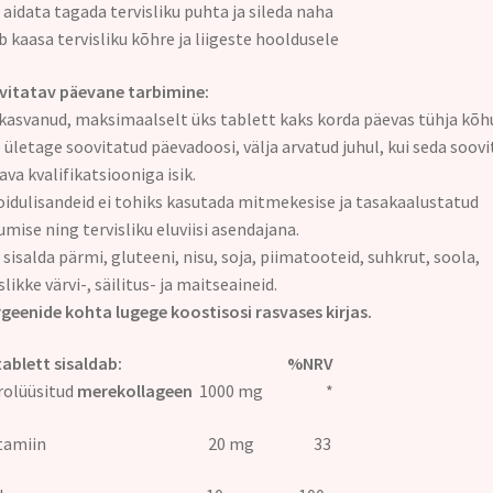
 aidata tagada tervisliku puhta ja sileda naha
b kaasa tervisliku kõhre ja liigeste hooldusele
itatav päevane tarbimine:
kasvanud, maksimaalselt üks tablett kaks korda päevas tühja kõh
 ületage soovitatud päevadoosi, välja arvatud juhul, kui seda soov
ava kvalifikatsiooniga isik.
oidulisandeid ei tohiks kasutada mitmekesise ja tasakaalustatud
umise ning tervisliku eluviisi asendajana.
i sisalda pärmi, gluteeni, nisu, soja, piimatooteid, suhkrut, soola,
slikke värvi-, säilitus- ja maitseaineid.
rgeenide kohta lugege koostisosi rasvases kirjas.
a tablett sisaldab: %NRV
rolüüsitud
merekollageen
1000 mg *
-vitamiin 20 mg 33