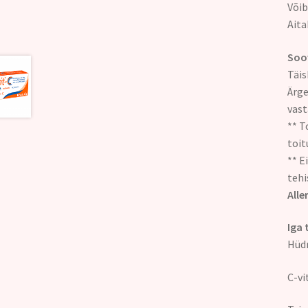
Võib
Aita
Soov
Täis
Ärge
vast
** T
toit
** E
tehi
Alle
Ig
Hüd
C