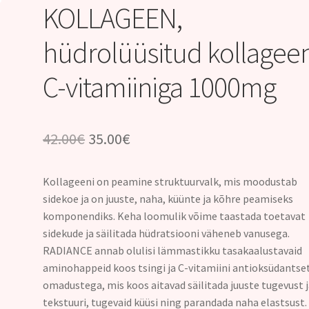
KOLLAGEEN,
hüdrolüüsitud kollagee
C-vitamiiniga 1000mg
Algne
Praegune
42.00
€
35.00
€
hind
hind
Kollageeni on peamine struktuurvalk, mis moodustab
oli:
on:
sidekoe ja on juuste, naha, küünte ja kõhre peamiseks
42.00€.
35.00€.
komponendiks. Keha loomulik võime taastada toetavat
sidekude ja säilitada hüdratsiooni väheneb vanusega.
RADIANCE annab olulisi lämmastikku tasakaalustavaid
aminohappeid koos tsingi ja C-vitamiini antioksüdantse
omadustega, mis koos aitavad säilitada juuste tugevust 
tekstuuri, tugevaid küüsi ning parandada naha elastsust.