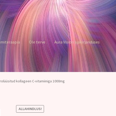
miteraapia
Ole terve
Aura Vision ajakirjanduses
olüüsitud kollageen C-vitamiiniga 1000mg
ALLAHINDLUS!