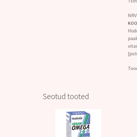
T
NRV:
KOO
Hüd
paak
vita
[pol
Tood
Seotud tooted