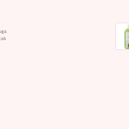
uga.
itab