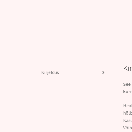
Ki
Kirjeldus
See 
korr
Heal
hõlb
Kasu
Võib