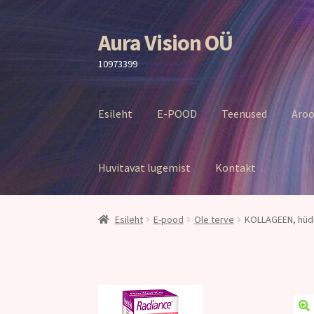
Aura Vision OÜ
Liigu
Liigu
navigeerimisele
sisu
10973399
juurde
Esileht
E-POOD
Teenused
Aroo
Huvitavat lugemist
Kontakt
Esileht
E-pood
Ole terve
KOLLAGEEN, hüdr