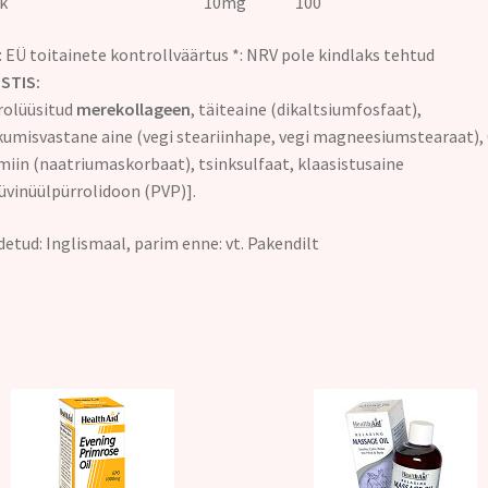
sink 10mg 100
 EÜ toitainete kontrollväärtus *: NRV pole kindlaks tehtud
STIS:
rolüüsitud
merekollageen
, täiteaine (dikaltsiumfosfaat),
umisvastane aine (vegi steariinhape, vegi magneesiumstearaat), 
miin (naatriumaskorbaat), tsinksulfaat, klaasistusaine
üvinüülpürrolidoon (PVP)].
etud: Inglismaal, parim enne: vt. Pakendilt