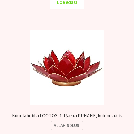
oli:
on:
Loe edasi
12.00€.
9.00€.
Küünlahoidja LOOTOS, 1. tšakra PUNANE, kuldne ääris
ALLAHINDLUS!