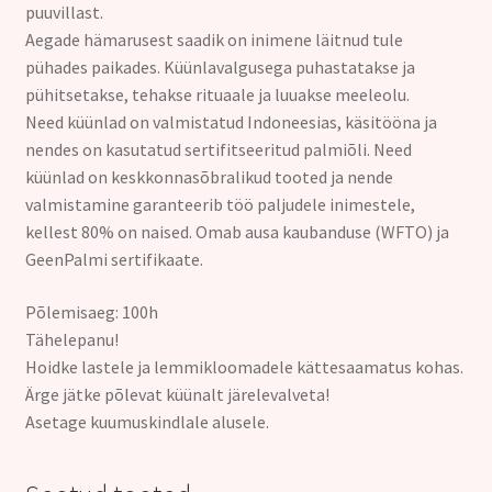
puuvillast.
Aegade hämarusest saadik on inimene läitnud tule
pühades paikades. Küünlavalgusega puhastatakse ja
pühitsetakse, tehakse rituaale ja luuakse meeleolu.
Need küünlad on valmistatud Indoneesias, käsitööna ja
nendes on kasutatud sertifitseeritud palmiõli. Need
küünlad on keskkonnasõbralikud tooted ja nende
valmistamine garanteerib töö paljudele inimestele,
kellest 80% on naised. Omab ausa kaubanduse (WFTO) ja
GeenPalmi sertifikaate.
Põlemisaeg: 100h
Tähelepanu!
Hoidke lastele ja lemmikloomadele kättesaamatus kohas.
Ärge jätke põlevat küünalt järelevalveta!
Asetage kuumuskindlale alusele.