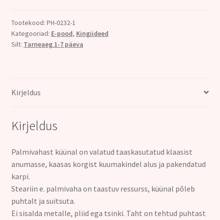
Tootekood:
PH-0232-1
Kategooriad:
E-pood
,
Kingiideed
Silt:
Tarneaeg 1-7 päeva
Kirjeldus
Kirjeldus
Palmivahast küünal on valatud taaskasutatud klaasist
anumasse, kaasas korgist kuumakindel alus ja pakendatud
karpi.
Steariin e. palmivaha on taastuv ressurss, küünal põleb
puhtalt ja suitsuta.
Ei sisalda metalle, pliid ega tsinki. Taht on tehtud puhtast