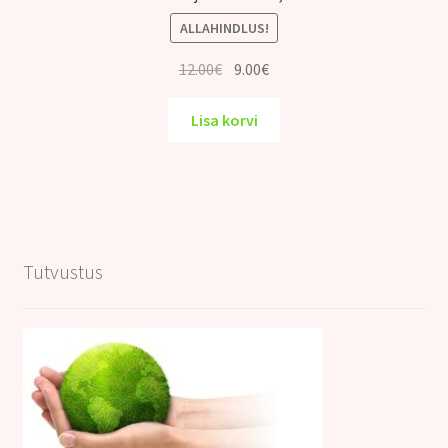
ALLAHINDLUS!
Algne
Praegune
12.00
€
9.00
€
hind
hind
oli:
on:
Lisa korvi
12.00€.
9.00€.
Tutvustus