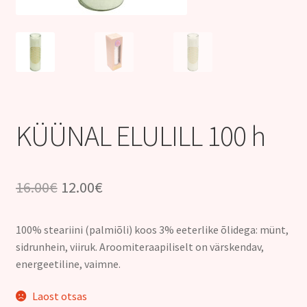
Kontakt
KÜÜNAL ELULILL 100 h
Algne
Praegune
16.00
€
12.00
€
hind
hind
100% steariini (palmiõli) koos 3% eeterlike õlidega: münt,
oli:
on:
sidrunhein, viiruk. Aroomiteraapiliselt on värskendav,
16.00€.
12.00€.
energeetiline, vaimne.
Laost otsas