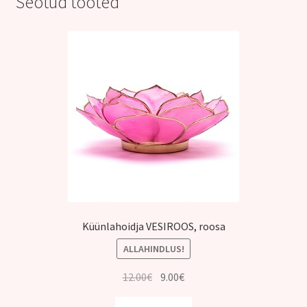
Seotud tooted
Küünlahoidja VESIROOS, roosa
ALLAHINDLUS!
Algne
Praegune
12.00
€
9.00
€
hind
hind