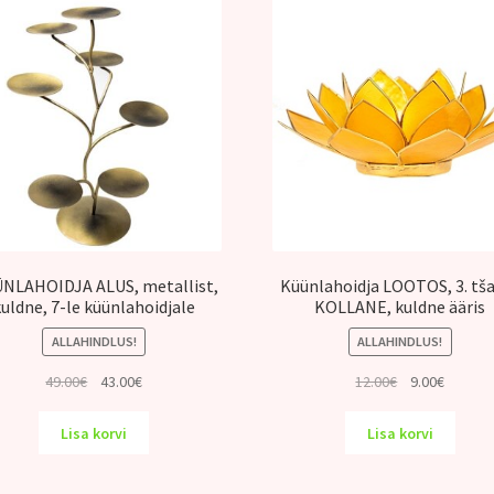
NLAHOIDJA ALUS, metallist,
Küünlahoidja LOOTOS, 3. tš
kuldne, 7-le küünlahoidjale
KOLLANE, kuldne ääris
ALLAHINDLUS!
ALLAHINDLUS!
Algne
Praegune
Algne
Praegu
49.00
€
43.00
€
12.00
€
9.00
€
hind
hind
hind
hind
oli:
on:
oli:
on:
Lisa korvi
Lisa korvi
49.00€.
43.00€.
12.00€.
9.00€.