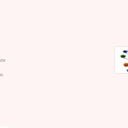
ste
s.