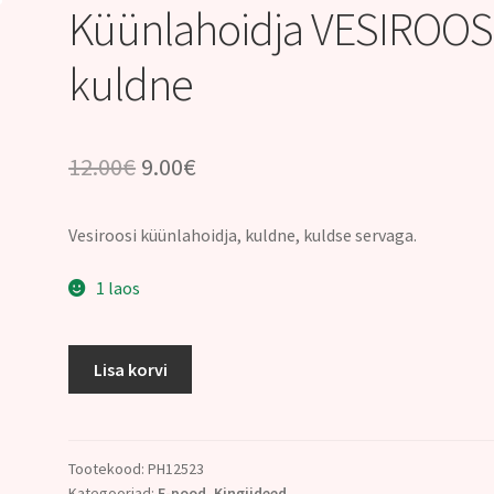
Küünlahoidja VESIROOS
kuldne
Algne
Praegune
12.00
€
9.00
€
hind
hind
Vesiroosi küünlahoidja, kuldne, kuldse servaga.
oli:
on:
12.00€.
9.00€.
1 laos
Küünlahoidja
Lisa korvi
VESIROOS,
kuldne
kogus
Tootekood:
PH12523
Kategooriad:
E-pood
,
Kingiideed