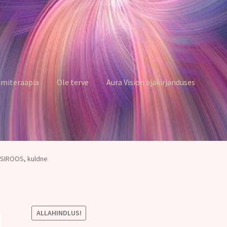
miteraapia
Ole terve
Aura Vision ajakirjanduses
ESIROOS, kuldne
ALLAHINDLUS!