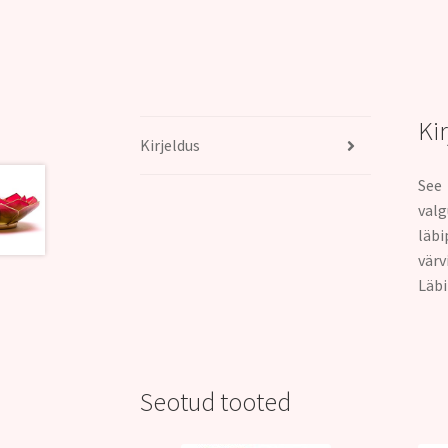
Ki
Kirjeldus
See 
val
läbi
värv
Läb
Seotud tooted