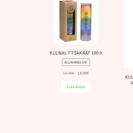
KÜÜNAL 7 TŠAKRAT 100 h
ALLAHINDLUS!
Algne
Praegune
16.00
€
14.00
€
KÜÜ
hind
hind
oli:
on:
Lisa korvi
16.00€.
14.00€.