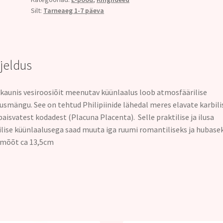
Silt:
Tarneaeg 1-7 päeva
rjeldus
kaunis vesiroosiõit meenutav küünlaalus
loob atmosfäärilise
gusmängu.
See on tehtud Philipiinide lähedal meres elavate karbili
paisvatest kodadest (Placuna Placenta). Selle praktilise ja ilusa
ilise küünlaalusega saad muuta iga ruumi romantiliseks ja hubasek
imõõt ca 13,5cm