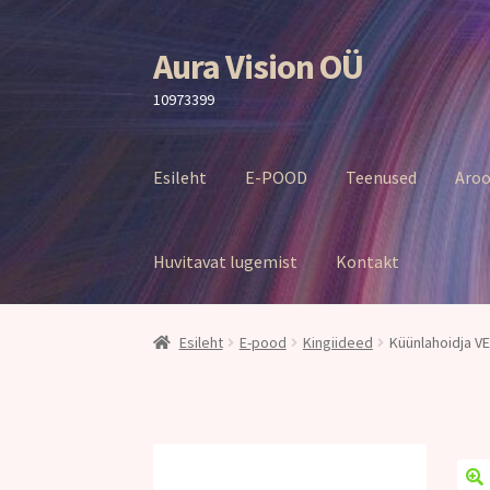
Aura Vision OÜ
Liigu
Liigu
navigeerimisele
sisu
10973399
juurde
Esileht
E-POOD
Teenused
Aroo
Huvitavat lugemist
Kontakt
Esileht
E-pood
Kingiideed
Küünlahoidja V