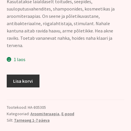
18.00€.
12.00€.
Kasutatakse laialdaselt toitudes, seepides,
suuloputusvahendites, shampoonides, kosmeetikas ja
aroomiteraapias. On seene ja põletikuvastane,
antibakteriaalne, rögalahtistaja, stimulant. Nahale
kantuna aitab ravida haavu, arme põletikke. Hea akne
raviks. Toetab vananevat nahka, hoides naha klaari ja
tervena.
1 laos
129.
Lisa korvi
TÜÜMIANI
ÕLI
(Thymus
vulgaris)
Tootekood:
HA-805305
Kategooriad:
Aroomiteraapia
,
E-pood
10ml
Silt:
Tarneaeg 1-7 päeva
kogus