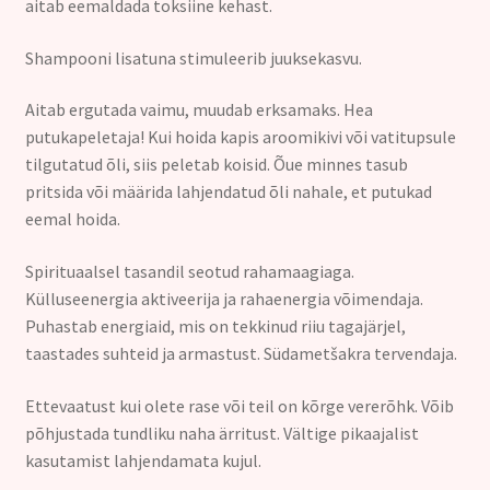
aitab eemaldada toksiine kehast.
Shampooni lisatuna stimuleerib juuksekasvu.
Aitab ergutada vaimu, muudab erksamaks. Hea
putukapeletaja! Kui hoida kapis aroomikivi või vatitupsule
tilgutatud õli, siis peletab koisid. Õue minnes tasub
pritsida või määrida lahjendatud õli nahale, et putukad
eemal hoida.
Spirituaalsel tasandil seotud rahamaagiaga.
Külluseenergia aktiveerija ja rahaenergia võimendaja.
Puhastab energiaid, mis on tekkinud riiu tagajärjel,
taastades suhteid ja armastust. Südametšakra tervendaja.
Ettevaatust kui olete rase või teil on kõrge vererõhk. Võib
põhjustada tundliku naha ärritust. Vältige pikaajalist
kasutamist lahjendamata kujul.