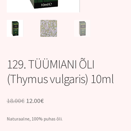
Kontakt
129. TÜÜMIANI ÕLI
(Thymus vulgaris) 10ml
Algne
Praegune
18.00
€
12.00
€
hind
hind
Naturaalne, 100% puhas õli.
oli:
on: