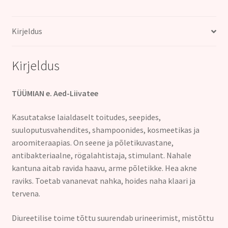
Kirjeldus
Kirjeldus
TÜÜMIAN e. Aed-Liivatee
Kasutatakse laialdaselt toitudes, seepides,
suuloputusvahendites, shampoonides, kosmeetikas ja
aroomiteraapias. On seene ja põletikuvastane,
antibakteriaalne, rögalahtistaja, stimulant. Nahale
kantuna aitab ravida haavu, arme põletikke. Hea akne
raviks. Toetab vananevat nahka, hoides naha klaari ja
tervena.
Diureetilise toime tõttu suurendab urineerimist, mistõttu