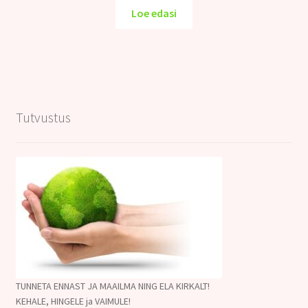
oli:
on:
Loe edasi
12.00€.
8.00€.
Tutvustus
TUNNETA ENNAST JA MAAILMA NING ELA KIRKALT!
KEHALE, HINGELE ja VAIMULE!