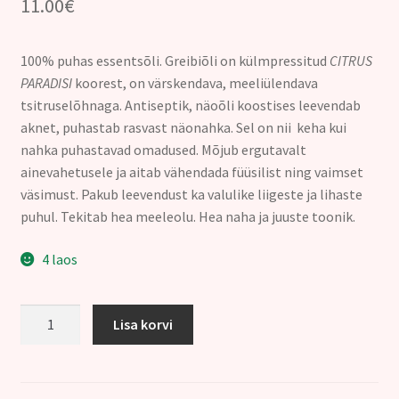
11.00
€
100% puhas essentsõli. Greibiõli on külmpressitud
CITRUS
PARADISI
koorest, on värskendava, meeliülendava
tsitruselõhnaga. Antiseptik, näoõli koostises leevendab
aknet, puhastab rasvast näonahka. Sel on nii keha kui
nahka puhastavad omadused. Mõjub ergutavalt
ainevahetusele ja aitab vähendada füüsilist ning vaimset
väsimust. Pakub leevendust ka valulike liigeste ja lihaste
puhul. Tekitab hea meeleolu. Hea naha ja juuste toonik.
4 laos
108.
Lisa korvi
GREIPFRUUDI
ÕLI
(Citrus