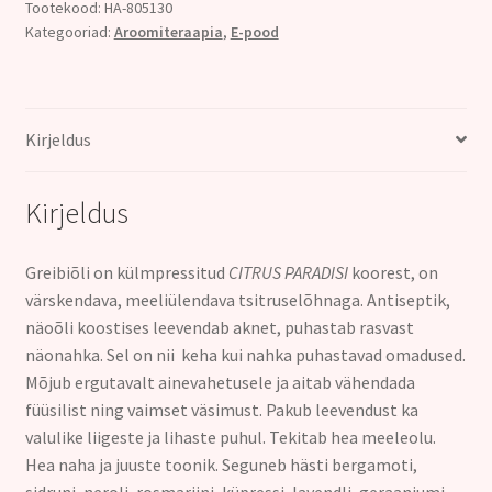
paradisi)
Tootekood:
HA-805130
Kategooriad:
Aroomiteraapia
,
E-pood
10ml
kogus
Kirjeldus
Kirjeldus
Greibiõli on külmpressitud
CITRUS PARADISI
koorest, on
värskendava, meeliülendava tsitruselõhnaga. Antiseptik,
näoõli koostises leevendab aknet, puhastab rasvast
näonahka. Sel on nii keha kui nahka puhastavad omadused.
Mõjub ergutavalt ainevahetusele ja aitab vähendada
füüsilist ning vaimset väsimust. Pakub leevendust ka
valulike liigeste ja lihaste puhul. Tekitab hea meeleolu.
Hea naha ja juuste toonik. Seguneb hästi bergamoti,