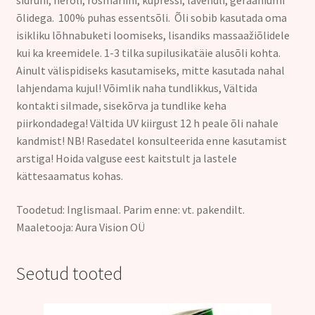
sidruni, neroli, rosmariini, küpressi, lavendli, geraaniumi
õlidega. 100% puhas essentsõli. Õli sobib kasutada oma
isikliku lõhnabuketi loomiseks, lisandiks massaažiõlidele
kui ka kreemidele. 1-3 tilka supilusikatäie alusõli kohta.
Ainult välispidiseks kasutamiseks, mitte kasutada nahal
lahjendama kujul! Võimlik naha tundlikkus, Vältida
kontakti silmade, sisekõrva ja tundlike keha
piirkondadega! Vältida UV kiirgust 12 h peale õli nahale
kandmist! NB! Rasedatel konsulteerida enne kasutamist
arstiga! Hoida valguse eest kaitstult ja lastele
kättesaamatus kohas.
Toodetud: Inglismaal. Parim enne: vt. pakendilt.
Maaletooja: Aura Vision OÜ
Seotud tooted