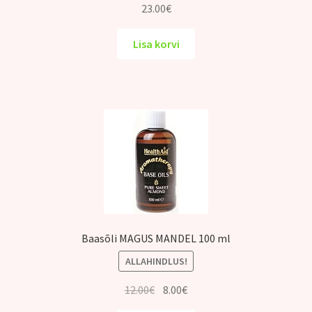
23.00
€
Lisa korvi
Baasõli MAGUS MANDEL 100 ml
ALLAHINDLUS!
Algne
Praegune
12.00
€
8.00
€
hind
hind