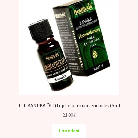
111. KANUKA ÕLI (Leptospermum ericoides) 5ml
21.00
€
Loe edasi