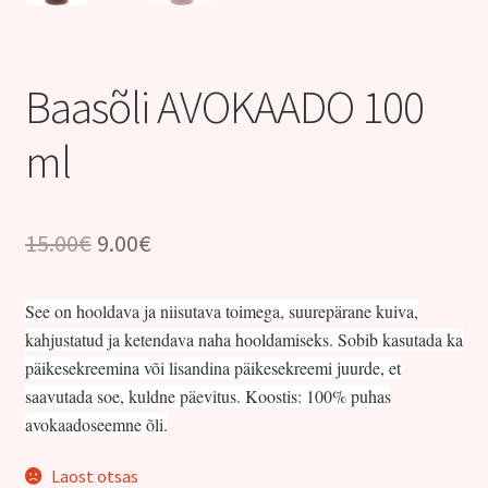
Kontakt
Baasõli AVOKAADO 100
ml
Algne
Praegune
15.00
€
9.00
€
hind
hind
See on hooldava ja niisutava toimega, suurepärane kuiva,
oli:
on:
kahjustatud ja ketendava naha hooldamiseks. Sobib kasutada ka
15.00€.
9.00€.
päikesekreemina või lisandina päikesekreemi juurde, et
saavutada soe, kuldne päevitus. Koostis: 100% puhas
avokaadoseemne õli.
Laost otsas