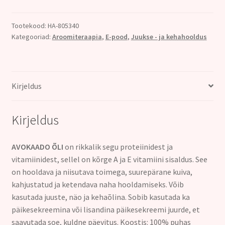
Tootekood:
HA-805340
Kategooriad:
Aroomiteraapia
,
E-pood
,
Juukse - ja kehahooldus
Kirjeldus
Kirjeldus
AVOKAADO ÕLI
on rikkalik segu proteiinidest ja
vitamiinidest, sellel on kõrge A ja E vitamiini sisaldus. See
on hooldava ja niisutava toimega, suurepärane kuiva,
kahjustatud ja ketendava naha hooldamiseks. Võib
kasutada juuste, näo ja kehaõlina. Sobib kasutada ka
päikesekreemina või lisandina päikesekreemi juurde, et
saavutada soe, kuldne päevitus. Koostis: 100% puhas