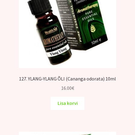
127. YLANG-YLANG ÕLI (Cananga odorata) 10ml
16.00
€
Lisa korvi