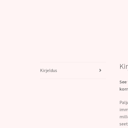
Ki
Kirjeldus
See 
korr
Palj
imm
mill
seet