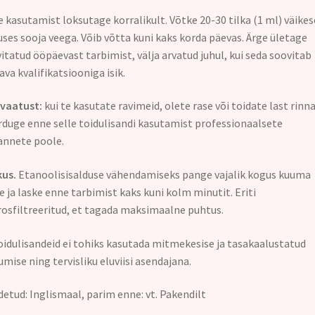
 kasutamist loksutage korralikult. Võtke 20-30 tilka (1 ml) väikes
ses sooja veega. Võib võtta kuni kaks korda päevas. Ärge ületage
itatud ööpäevast tarbimist, välja arvatud juhul, kui seda soovitab
ava kvalifikatsiooniga isik.
vaatust:
kui te kasutate ravimeid, olete rase või toidate last rinn
duge enne selle toidulisandi kasutamist professionaalsete
nnete poole.
us.
Etanoolisisalduse vähendamiseks pange vajalik kogus kuuma
e ja laske enne tarbimist kaks kuni kolm minutit. Eriti
osfiltreeritud, et tagada maksimaalne puhtus.
oidulisandeid ei tohiks kasutada mitmekesise ja tasakaalustatud
umise ning tervisliku eluviisi asendajana.
etud: Inglismaal, parim enne: vt. Pakendilt