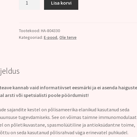
Lisa korvi
TINKTUUR
50ml.
VEGAN!
kogus
Tootekood:
HA-804330
Kategooriad:
E-pood
,
Ole terve
rjeldus
teave kannab vaid informatiivset eesmärki ja ei asenda haigust
al arsti või spetsialisti poole pöördumist!
ude sajandite kestel on põlisameerika elanikud kasutanud seda
uunsuse tugevdamiseks. See on võimas taimne immunomodulaat
el on põletikuvastane, spasmolüütiline ja antioksüdantne toime,
õttu on seda kasutanud põlisrahvad väga erinevatel puhkudel.