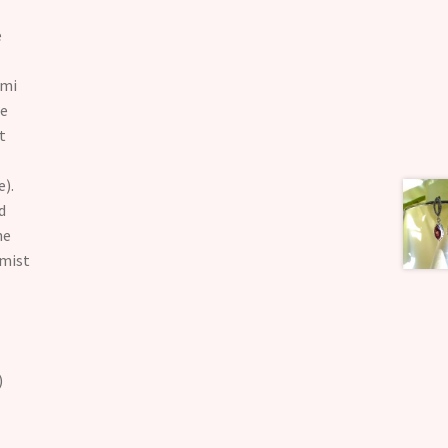
e
smi
de
t
e).
d
ne
emist
)