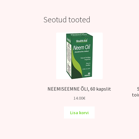
Seotud tooted
NEEMISEEMNE ÕLI, 60 kapslit
toi
14.00
€
Lisa korvi