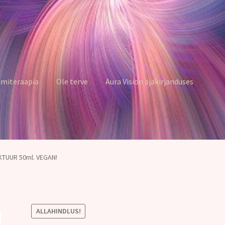
miteraapia
Ole terve
Aura Vision ajakirjanduses
KTUUR 50ml. VEGAN!
ALLAHINDLUS!