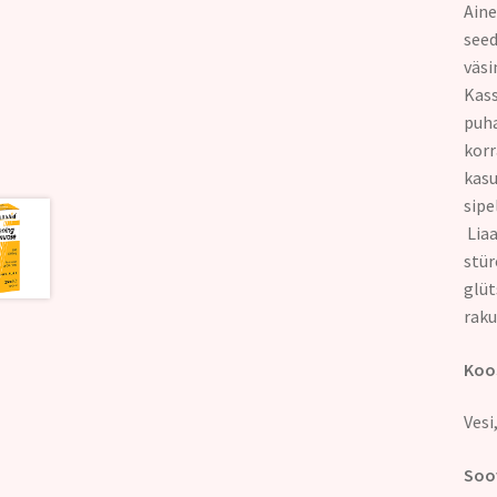
Aine
seed
väsi
Kass
puha
korr
kasu
sipe
Liaa
stür
glüt
raku
Koos
Vesi
Soov