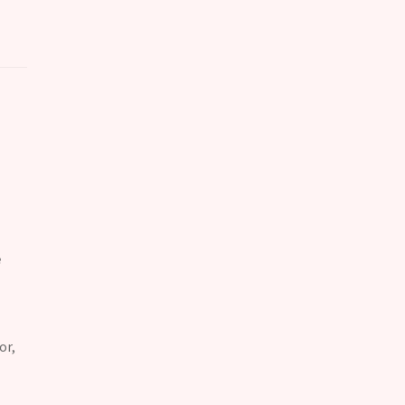
e
or,