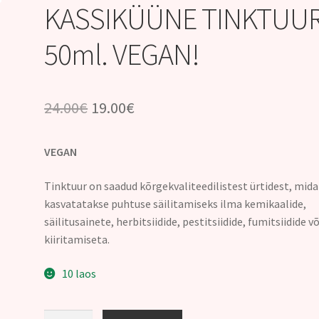
KASSIKÜÜNE TINKTUU
50ml. VEGAN!
Algne
Praegune
24.00
€
19.00
€
hind
hind
VEGAN
oli:
on:
24.00€.
19.00€.
Tinktuur on saadud kõrgekvaliteedilistest ürtidest, mida
kasvatatakse puhtuse säilitamiseks ilma kemikaalide,
säilitusainete, herbitsiidide, pestitsiidide, fumitsiidide võ
kiiritamiseta.
10 laos
KASSIKÜÜNE