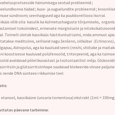
vahetusprotsesside häirumisega seotud probleemid ;
eelundkonna hädad ; kuse- ja suguelundite probleemid ; kroonilis
muse sündroom; seenhaigused aga ka puukborellioosi korral.
iküüs võib olla kasulik ka külmetushaiguste tõrjumiseks, organi
stamisel toksiinidest, erinevate mürgistuste ja intoksikatsiooni
al. Toimelt ületab kassiküüs hästituntud taimi, mida ammust ajas
tatakse meditsiinis, selliseid nagu ženšenn, siilkübar
(Echinacea)
,
lgapuu,
Astragalus
, aga ka kuulsaid seeni (reishi, shiitake ja maitak
ni koostisesse kuuluvad polüfenoolid, triterpeenid, aga ka taimse
oolid avaldavad põletikuvastast ja tsütostaatilist mõju. Glükosiid
sürritsiin ja glütsürritsiinhape suudavad blokeerida viiruse paljun
s nende DNA sünteesi rikkumise teel.
tis:
, etanool, kassiküüne (uncaria tomentosa) ekstrakt (1ml = 330mg
itatav päevane tarbimine: