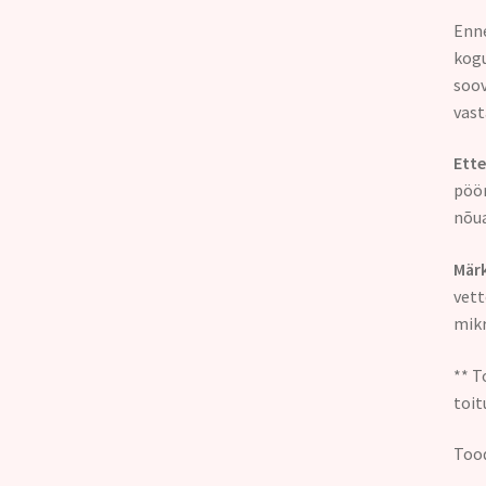
Enne
kogu
soov
vast
Ette
pöör
nõua
Märk
vett
mikr
** T
toit
Tood