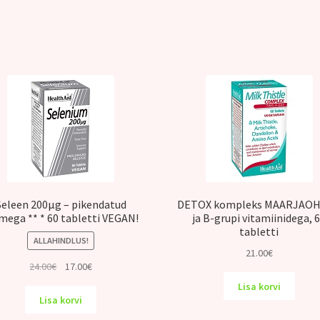
Seleen 200μg – pikendatud
DETOX kompleks MAARJAO
mega ** * 60 tabletti VEGAN!
ja B-grupi vitamiinidega, 
tabletti
ALLAHINDLUS!
21.00
€
Algne
Praegune
24.00
€
17.00
€
hind
hind
Lisa korvi
oli:
on:
Lisa korvi
24.00€.
17.00€.