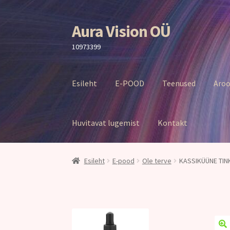
Aura Vision OÜ
Liigu
Liigu
navigeerimisele
sisu
10973399
juurde
Esileht
E-POOD
Teenused
Aroo
Huvitavat lugemist
Kontakt
Esileht
E-pood
Ole terve
KASSIKÜÜNE TIN