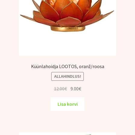
Küünlahoidja LOOTOS, oranž/roosa
ALLAHINDLUS!
Algne
Praegune
12.00
€
9.00
€
hind
hind
oli:
on:
Lisa korvi
12.00€.
9.00€.