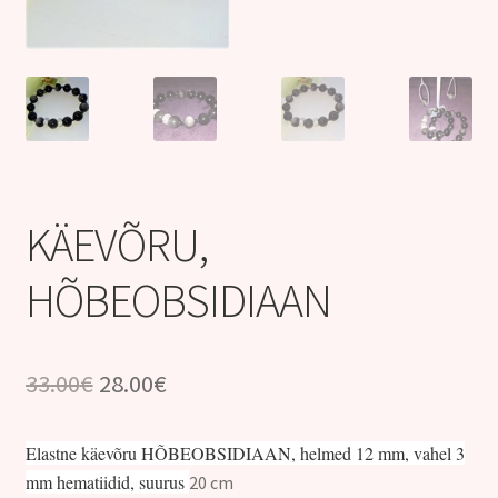
Kontakt
KÄEVÕRU,
HÕBEOBSIDIAAN
Algne
Praegune
33.00
€
28.00
€
hind
hind
Elastne käevõru HÕBEOBSIDIAAN, helmed 12 mm, vahel 3
oli:
on:
mm hematiidid, suurus
20 cm