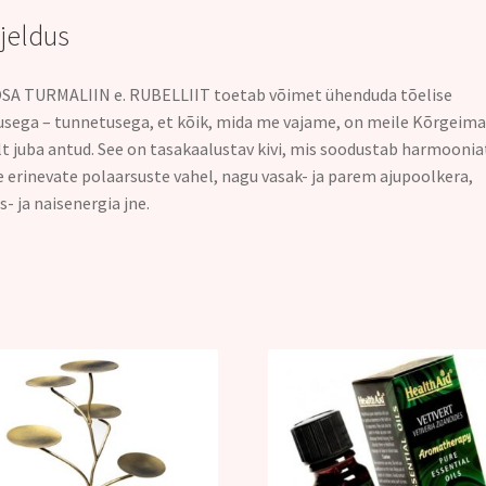
rjeldus
A TURMALIIN e. RUBELLIIT toetab võimet ühenduda tõelise
usega – tunnetusega, et kõik, mida me vajame, on meile Kõrgeima
t juba antud. See on tasakaalustav kivi, mis soodustab harmoonia
 erinevate polaarsuste vahel, nagu vasak- ja parem ajupoolkera,
- ja naisenergia jne.