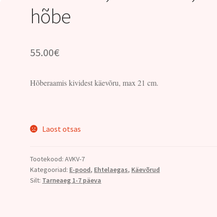
hõbe
55.00
€
Hõberaamis kividest käevõru, max 21 cm.
Laost otsas
Tootekood:
AVKV-7
Kategooriad:
E-pood
,
Ehtelaegas
,
Käevõrud
Silt:
Tarneaeg 1-7 päeva