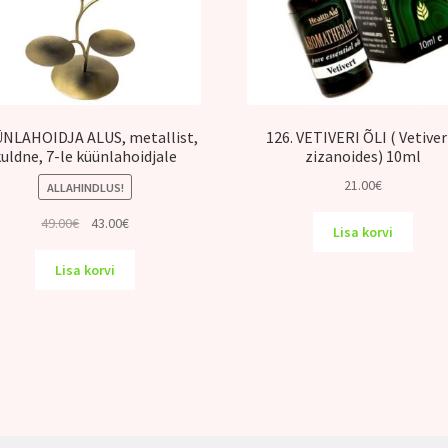
NLAHOIDJA ALUS, metallist,
126. VETIVERI ÕLI ( Vetiver
kuldne, 7-le küünlahoidjale
zizanoides) 10ml
21.00
€
ALLAHINDLUS!
Algne
Praegune
49.00
€
43.00
€
Lisa korvi
hind
hind
oli:
on:
Lisa korvi
49.00€.
43.00€.