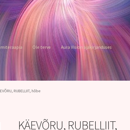
miteraapia
Ole terve
Aura Vision ajakirjanduses
EVÕRU, RUBELLIIT, hõbe
KÄEVÕRU, RUBELLIIT,