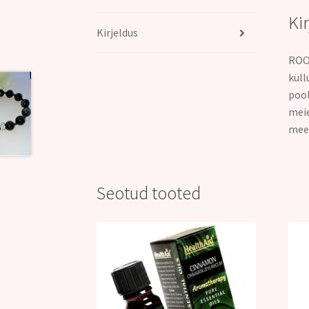
Ki
Kirjeldus
ROOS
küll
pool
meie
mees
Seotud tooted