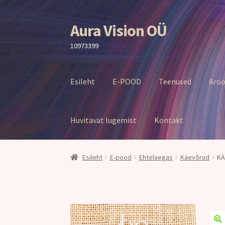
Aura Vision OÜ
Liigu
Liigu
navigeerimisele
sisu
10973399
juurde
Esileht
E-POOD
Teenused
Aroo
Huvitavat lugemist
Kontakt
Esileht
E-pood
Ehtelaegas
Käevõrud
KÄ