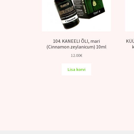
104. KANEELI ÕLI, mari
KÜÜ
(Cinnamon zeylanicum) 10ml
12.00
€
Lisa korvi