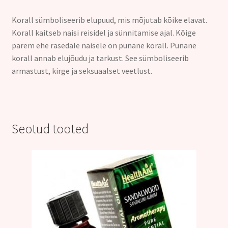
Korall sümboliseerib elupuud, mis mõjutab kõike elavat.
Korall kaitseb naisi reisidel ja sünnitamise ajal. Kõige
parem ehe rasedale naisele on punane korall. Punane
korall annab elujõudu ja tarkust. See sümboliseerib
armastust, kirge ja seksuaalset veetlust.
Seotud tooted