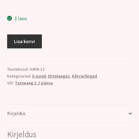
1 laos
KÕRVARÕNGAD,
Lisa korvi
KORALL,
hõbe
925
kogus
Tootekood:
AVKR-13
Kategooriad:
E-pood
,
Ehtelaegas
,
Kõrvarõngad
Silt:
Tarneaeg 1-7 päeva
Kirjeldus
Kirjeldus