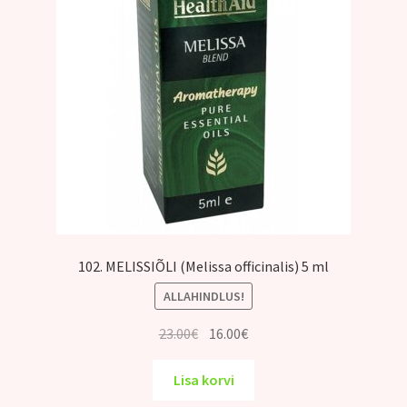
102. MELISSIÕLI (Melissa officinalis) 5 ml
ALLAHINDLUS!
Algne
Praegune
23.00
€
16.00
€
hind
hind
oli:
on:
Lisa korvi
23.00€.
16.00€.