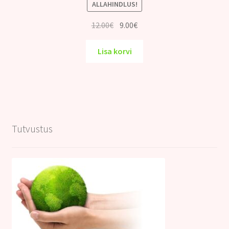
ALLAHINDLUS!
Algne
Praegune
12.00
€
9.00
€
hind
hind
oli:
on:
Lisa korvi
12.00€.
9.00€.
Tutvustus