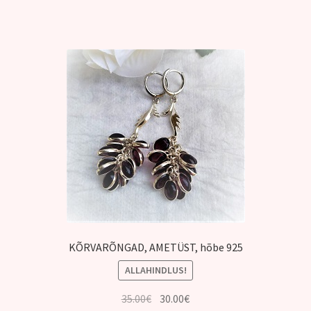
KÕRVARÕNGAD, AMETÜST, hõbe 925
ALLAHINDLUS!
Algne
Praegune
35.00
€
30.00
€