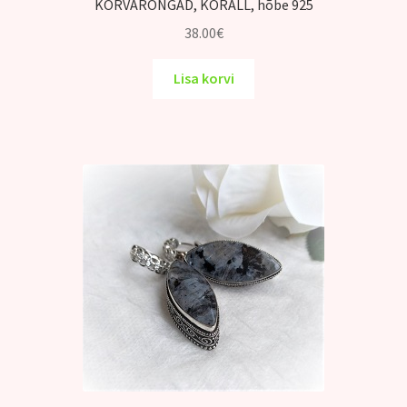
KÕRVARÕNGAD, KORALL, hõbe 925
38.00
€
Lisa korvi