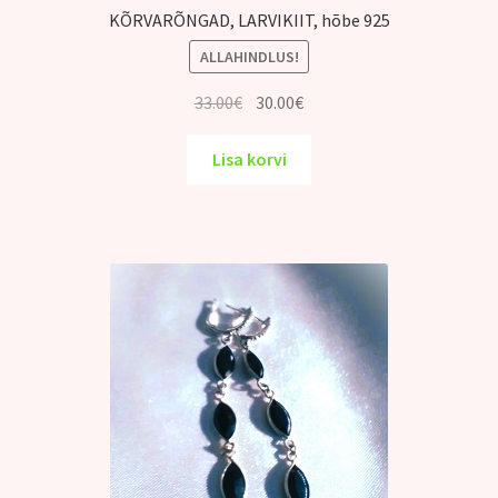
KÕRVARÕNGAD, LARVIKIIT, hõbe 925
ALLAHINDLUS!
Algne
Praegune
33.00
€
30.00
€
hind
hind
oli:
on:
Lisa korvi
33.00€.
30.00€.