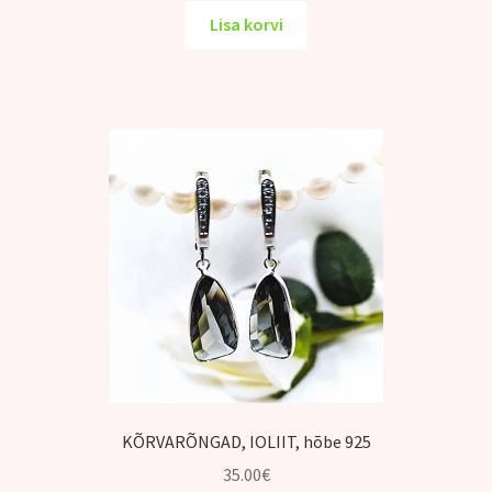
oli:
on:
Lisa korvi
31.00€.
25.00€.
KÕRVARÕNGAD, IOLIIT, hõbe 925
35.00
€