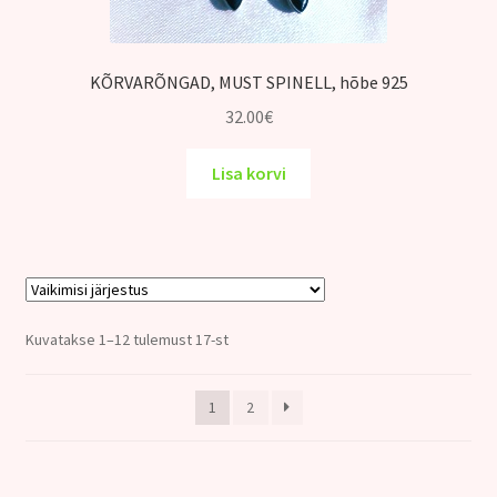
KÕRVARÕNGAD, MUST SPINELL, hõbe 925
32.00
€
Lisa korvi
Kuvatakse 1–12 tulemust 17-st
1
2