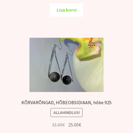
hind
hind
oli:
on:
Lisa korvi
35.00€.
30.00€.
KÕRVARÕNGAD, HÕBEOBSIDIAAN, hõbe 925
ALLAHINDLUS!
Algne
Praegune
31.00
€
25.00
€
hind
hind