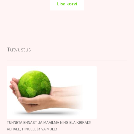
oli:
on:
Lisa korvi
12.00€.
9.00€.
Tutvustus
TUNNETA ENNAST JA MAAILMA NING ELA KIRKALT!
KEHALE, HINGELE ja VAIMULE!