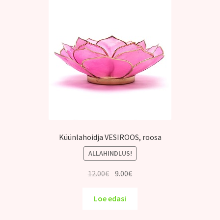
Küünlahoidja VESIROOS, roosa
ALLAHINDLUS!
Algne
Praegune
12.00
€
9.00
€
hind
hind
oli:
on:
Loe edasi
12.00€.
9.00€.