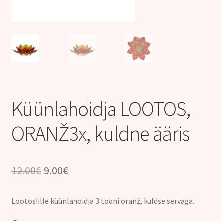
Kontakt
Küünlahoidja LOOTOS,
ORANŽ3x, kuldne ääris
Algne
Praegune
12.00
€
9.00
€
hind
hind
Lootoslille küünlahoidja 3 tooni oranž, kuldse servaga.
oli:
on: