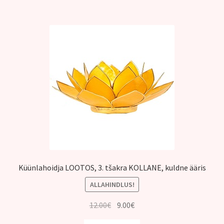
Küünlahoidja LOOTOS, 3. tšakra KOLLANE, kuldne ääris
ALLAHINDLUS!
Algne
Praegune
12.00
€
9.00
€
hind
hind