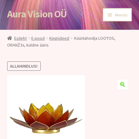
Aura Vision OÜ
Liigu
Liigu
Menüü
navigeerimisele
sisu
juurde
Esileht
Esileht
E-pood
Kingiideed
Küünlahoidja LOOTOS,
ORANŽ3x, kuldne ääris
E-POOD
Teenused
ALLAHINDLUS!
Aroomiteraapia
Ole terve
Aura Vision ajakirjanduses
Huvitavat lugemist