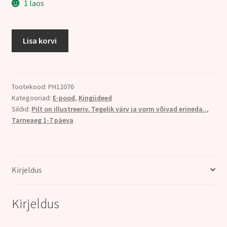
12.00€.
9.00€.
1 laos
Küünlahoidja
Lisa korvi
LOOTOS,
ORANŽ3x,
kuldne
ääris
Tootekood:
PH12076
Kategooriad:
E-pood
,
Kingiideed
kogus
Sildid:
Pilt on illustreeriv. Tegelik värv ja vorm võivad erineda..
,
Tarneaeg 1-7 päeva
Kirjeldus
Kirjeldus