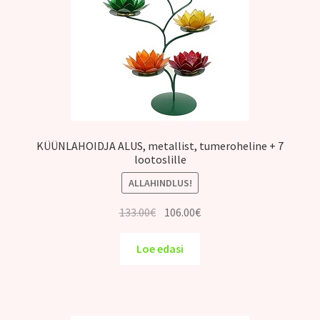
KÜÜNLAHOIDJA ALUS, metallist, tumeroheline + 7
lootoslille
ALLAHINDLUS!
Algne
Praegune
133.00
€
106.00
€
hind
hind
oli:
on:
Loe edasi
133.00€.
106.00€.