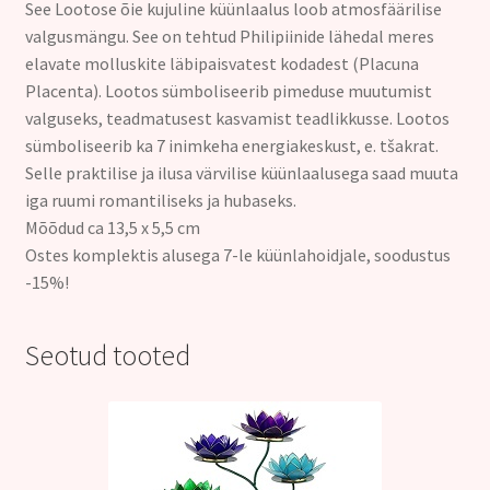
See Lootose õie kujuline küünlaalus
loob atmosfäärilise
valgusmängu.
See on tehtud Philipiinide lähedal meres
elavate molluskite läbipaisvatest kodadest (Placuna
Placenta).
Lootos sümboliseerib pimeduse muutumist
valguseks, teadmatusest kasvamist teadlikkusse. Lootos
sümboliseerib ka 7 inimkeha energiakeskust, e. tšakrat.
Selle praktilise ja ilusa värvilise küünlaalusega saad muuta
iga ruumi romantiliseks ja hubaseks.
Mõõdud ca 13,5 x 5,5 cm
Ostes komplektis alusega 7-le küünlahoidjale, soodustus
-15%
!
Seotud tooted