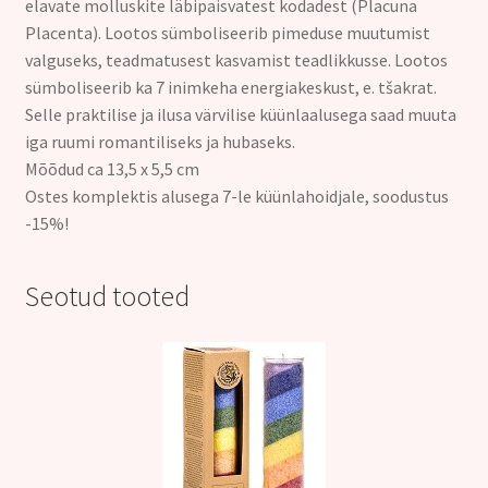
elavate molluskite läbipaisvatest kodadest (Placuna
Placenta).
Lootos sümboliseerib pimeduse muutumist
valguseks, teadmatusest kasvamist teadlikkusse. Lootos
sümboliseerib ka 7 inimkeha energiakeskust, e. tšakrat.
Selle praktilise ja ilusa värvilise küünlaalusega saad muuta
iga ruumi romantiliseks ja hubaseks.
Mõõdud ca 13,5 x 5,5 cm
Ostes komplektis alusega 7-le küünlahoidjale, soodustus
-15%
!
Seotud tooted