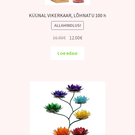
KÜÜNAL VIKERKAAR, LÕHNATU 100 h
ALLAHINDLUS!
Algne
Praegune
16.00
€
12.00
€
hind
hind
oli:
on:
Loe edasi
16.00€.
12.00€.