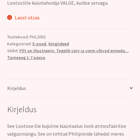
Lootoslille küünlahoidja VALGE, kuldse servaga.
oli:
on:
12.00€.
9.00€.
Laost otsas
Tootekood:
PH12002
Kategooriad:
E-pood
,
Kingiideed
Sildid:
Pilt on illustreeriv. Tegelik värv ja vorm võivad erineda..
,
Tarneaeg 1-7 päeva
Kirjeldus
Kirjeldus
See Lootose õie kujuline küünlaalus
loob atmosfäärilise
valgusmängu.
See on tehtud Philipiinide lähedal meres