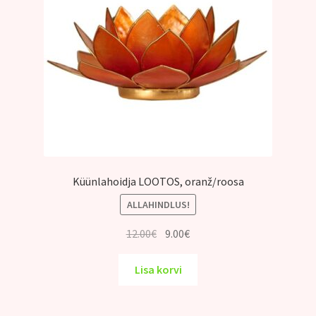
Küünlahoidja LOOTOS, oranž/roosa
ALLAHINDLUS!
Algne
Praegune
12.00
€
9.00
€
hind
hind
oli:
on:
Lisa korvi
12.00€.
9.00€.