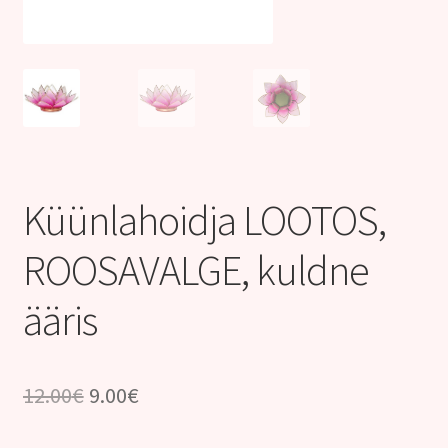
Kontakt
Küünlahoidja LOOTOS,
ROOSAVALGE, kuldne
ääris
Algne
Praegune
12.00
€
9.00
€
hind
hind