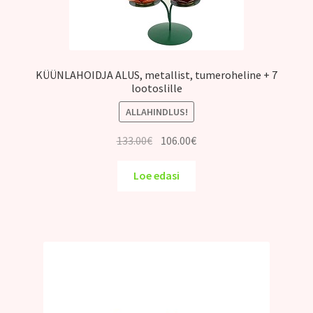
KÜÜNLAHOIDJA ALUS, metallist, tumeroheline + 7
lootoslille
ALLAHINDLUS!
Algne
Praegune
133.00
€
106.00
€
hind
hind
oli:
on:
Loe edasi
133.00€.
106.00€.