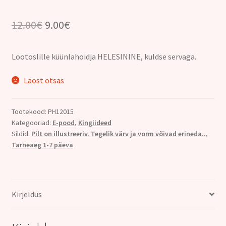
Algne
Praegune
12.00
€
9.00
€
hind
hind
Lootoslille küünlahoidja HELESININE, kuldse servaga.
oli:
on:
12.00€.
9.00€.
Laost otsas
Tootekood:
PH12015
Kategooriad:
E-pood
,
Kingiideed
Sildid:
Pilt on illustreeriv. Tegelik värv ja vorm võivad erineda..
,
Tarneaeg 1-7 päeva
Kirjeldus