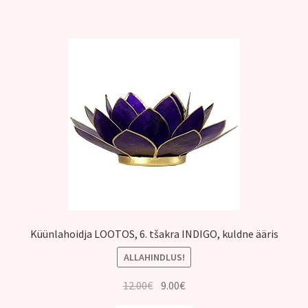
Küünlahoidja LOOTOS, 6. tšakra INDIGO, kuldne ääris
ALLAHINDLUS!
Algne
Praegune
12.00
€
9.00
€
hind
hind