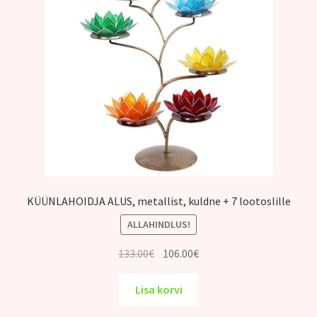
KÜÜNLAHOIDJA ALUS, metallist, kuldne + 7 lootoslille
ALLAHINDLUS!
Algne
Praegune
133.00
€
106.00
€
hind
hind
oli:
on:
Lisa korvi
133.00€.
106.00€.