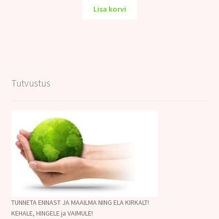
oli:
on:
Lisa korvi
12.00€.
9.00€.
Tutvustus
TUNNETA ENNAST JA MAAILMA NING ELA KIRKALT!
KEHALE, HINGELE ja VAIMULE!