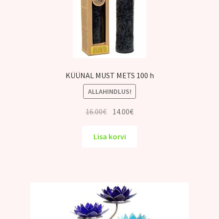
KÜÜNAL MUST METS 100 h
ALLAHINDLUS!
Algne
Praegune
16.00
€
14.00
€
hind
hind
oli:
on:
Lisa korvi
16.00€.
14.00€.