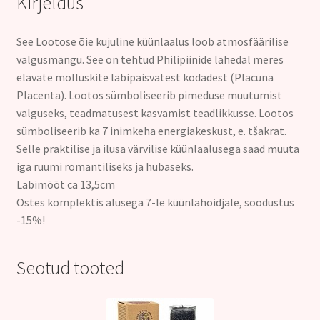
Kirjeldus
See Lootose õie kujuline küünlaalus
loob atmosfäärilise
valgusmängu.
See on tehtud Philipiinide lähedal meres
elavate molluskite läbipaisvatest kodadest (Placuna
Placenta).
Lootos sümboliseerib pimeduse muutumist
valguseks, teadmatusest kasvamist teadlikkusse. Lootos
sümboliseerib ka 7 inimkeha energiakeskust, e. tšakrat.
Selle praktilise ja ilusa värvilise küünlaalusega saad muuta
iga ruumi romantiliseks ja hubaseks.
Läbimõõt ca 13,5cm
Ostes komplektis alusega 7-le küünlahoidjale, soodustus
-15%
!
Seotud tooted