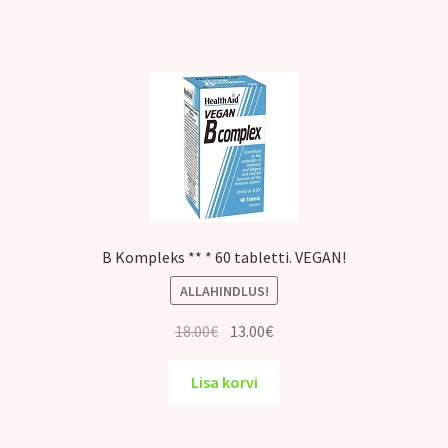
17.00€.
12.00€.
B Kompleks ** * 60 tabletti. VEGAN!
ALLAHINDLUS!
Algne
Praegune
18.00
€
13.00
€
hind
hind
oli:
on:
Lisa korvi
18.00€.
13.00€.