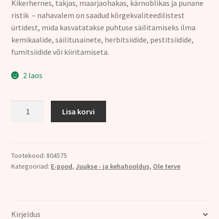
17.00€.
12.00€.
Kikerhernes, takjas, maarjaohakas, kärnoblikas ja punane
ristik – nahavalem on saadud kõrgekvaliteedilistest
ürtidest, mida kasvatatakse puhtuse säilitamiseks ilma
kemikaalide, säilitusainete, herbitsiidide, pestitsiidide,
fumitsiidide või kiiritamiseta.
2 laos
Nahatinktuur
Lisa korvi
(Kikerhernes,
Takjas,
Maarjaohakas)
#
Tootekood:
804575
Kategooriad:
E-pood
,
Juukse - ja kehahooldus
,
Ole terve
50ml
VEGAN!
kogus
Kirjeldus