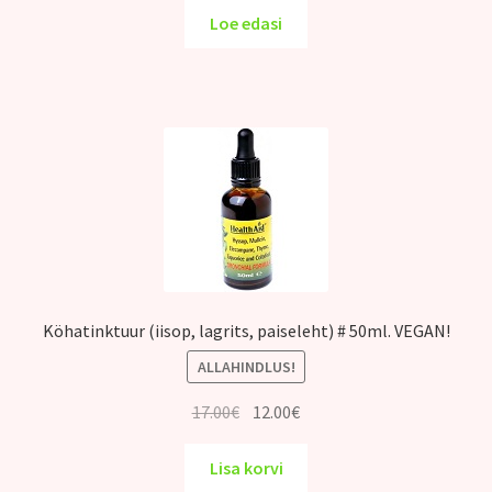
Loe edasi
Köhatinktuur (iisop, lagrits, paiseleht) # 50ml. VEGAN!
ALLAHINDLUS!
Algne
Praegune
17.00
€
12.00
€
hind
hind
oli:
on:
Lisa korvi