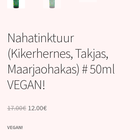
Kontakt
Nahatinktuur
(Kikerhernes, Takjas,
Maarjaohakas) # 50ml
VEGAN!
Algne
Praegune
17.00
€
12.00
€
hind
hind
VEGAN!
oli:
on: