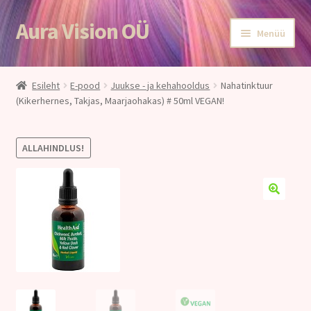
Aura Vision OÜ
Liigu
Liigu
Menüü
navigeerimisele
sisu
juurde
Esileht
Esileht
E-pood
Juukse - ja kehahooldus
Nahatinktuur
(Kikerhernes, Takjas, Maarjaohakas) # 50ml VEGAN!
E-POOD
Teenused
ALLAHINDLUS!
Aroomiteraapia
Ole terve
Aura Vision ajakirjanduses
Huvitavat lugemist