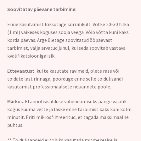
Soovitatav päevane tarbimine:
Enne kasutamist loksutage korralikult. Võtke 20-30 tilka
(1 ml) väikeses koguses sooja veega. Võib võtta kuni kaks
korda päevas. Ärge ületage soovitatud ööpäevast
tarbimist, välja arvatud juhul, kui seda soovitab vastava
kvalifikatsiooniga isik.
Ettevaatust:
kui te kasutate ravimeid, olete rase või
toidate last rinnaga, pöörduge enne selle toidulisandi
kasutamist professionaalsete nõuannete poole.
Märkus.
Etanoolisisalduse vähendamiseks pange vajalik
kogus kuuma vette ja laske enne tarbimist kaks kuni kolm
minutit. Eriti mikrosfiltreeritud, et tagada maksimaalne
puhtus.
** Toidulisandeid ei tohiks kasutada mitmekesise ja