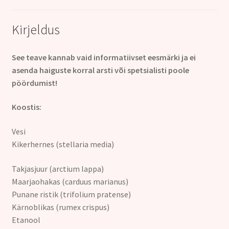
Kirjeldus
See teave kannab vaid informatiivset eesmärki ja ei
asenda haiguste korral arsti või spetsialisti poole
pöördumist!
Koostis:
Vesi
Kikerhernes (stellaria media)
Takjasjuur (arctium lappa)
Maarjaohakas (carduus marianus)
Punane ristik (trifolium pratense)
Kärnoblikas (rumex crispus)
Etanool