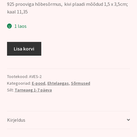
925 prooviga hõbesõrmus, kivi plaadi mõõdud 1,5 x 3,5cm;
kaal 11,35
1 laos
SÕRMUS
Lisa korvi
ROHELINE
TURMALIIN
hõbe
925;
Tootekood:
AVES-2
Kategooriad:
E-pood
,
Ehtelaegas
,
Sõrmused
Ø
Silt:
Tarneaeg 1-7 päeva
19,5
kogus
Kirjeldus