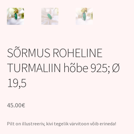
Kontakt
SÕRMUS ROHELINE
TURMALIIN hõbe 925; Ø
19,5
45.00
€
Pilt on illustreeriv, kivi tegelik värvitoon võib erineda!