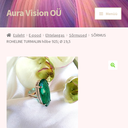
Aura Vision OÜ
Liigu
Liigu
Menüü
navigeerimisele
sisu
juurde
Esileht
Esileht
E-pood
Ehtelaegas
Sõrmused
SÕRMUS
ROHELINE TURMALIIN hõbe 925; Ø 19,5
E-POOD
Teenused
Aroomiteraapia
Ole terve
Aura Vision ajakirjanduses
Huvitavat lugemist