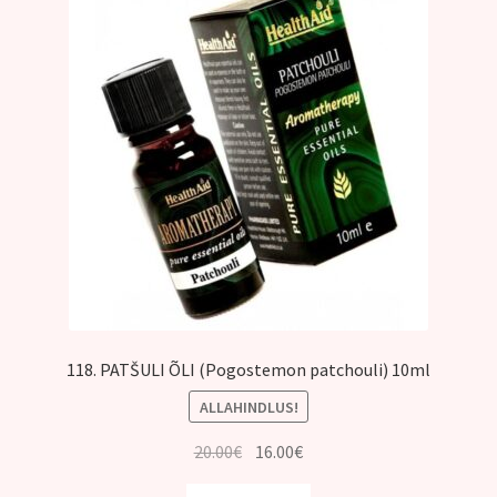
118. PATŠULI ÕLI (Pogostemon patchouli) 10ml
ALLAHINDLUS!
Algne
Praegune
20.00
€
16.00
€
hind
hind