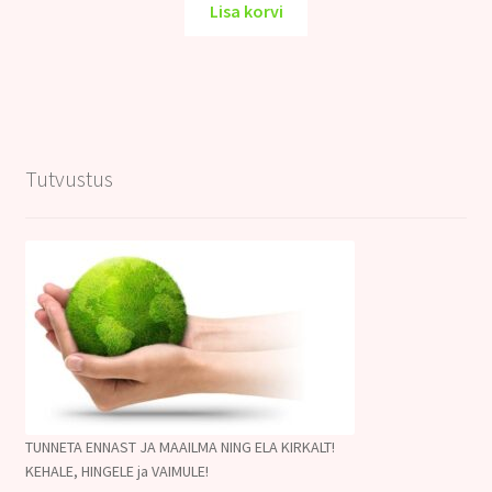
oli:
on:
Lisa korvi
20.00€.
16.00€.
Tutvustus
TUNNETA ENNAST JA MAAILMA NING ELA KIRKALT!
KEHALE, HINGELE ja VAIMULE!