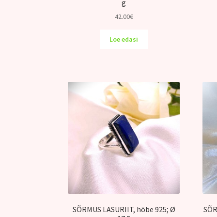
g
42.00
€
Loe edasi
SÕRMUS LASURIIT, hõbe 925; Ø
SÕR