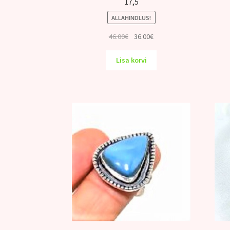
17,5
ALLAHINDLUS!
Algne
Praegune
46.00
€
36.00
€
hind
hind
oli:
on:
Lisa korvi
46.00€.
36.00€.