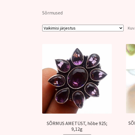
Sõrmused
Kuv
SÕ
SÕRMUS AMETÜST, hõbe 925;
9,12g