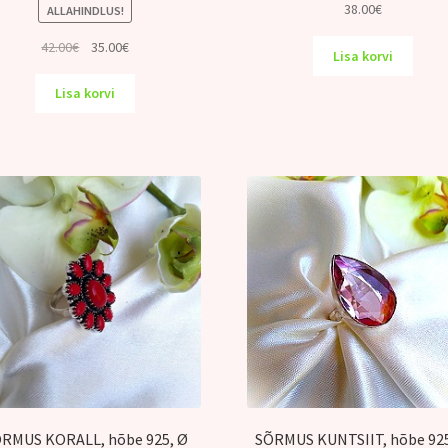
38.00
€
ALLAHINDLUS!
Algne
Praegune
42.00
€
35.00
€
Lisa korvi
hind
hind
oli:
on:
Lisa korvi
42.00€.
35.00€.
RMUS KORALL, hõbe 925, Ø
SÕRMUS KUNTSIIT, hõbe 925