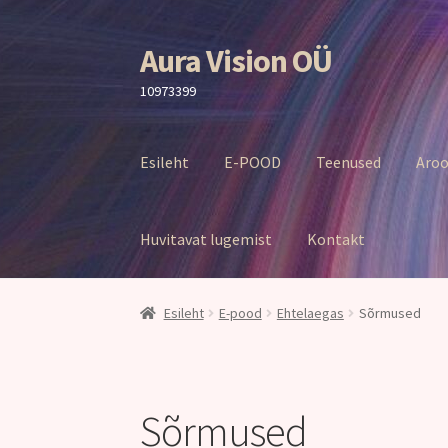
Aura Vision OÜ
Liigu
Liigu
navigeerimisele
sisu
10973399
juurde
Esileht
E-POOD
Teenused
Aroo
Huvitavat lugemist
Kontakt
Esileht
E-pood
Ehtelaegas
Sõrmused
Sõrmused