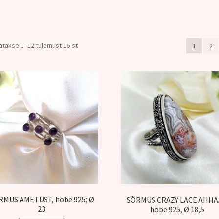
atakse 1–12 tulemust 16-st
1
2
RMUS AMETÜST, hõbe 925; Ø
SÕRMUS CRAZY LACE AHHA
23
hõbe 925, Ø 18,5