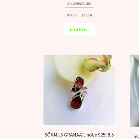
ALLAHINDLUS!
Algne
Praegune
38.00
€
35.00
€
hind
hind
oli:
on:
Lisa korvi
38.00€.
35.00€.
SÕRMUS GRANAAT, hõbe 925; 8,5
SÕ