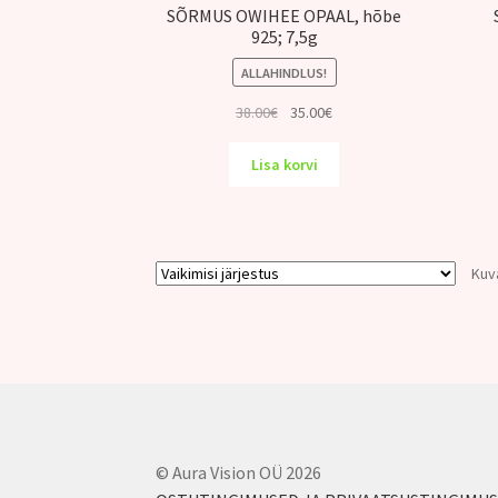
SÕRMUS OWIHEE OPAAL, hõbe
925; 7,5g
ALLAHINDLUS!
Algne
Praegune
38.00
€
35.00
€
hind
hind
oli:
on:
Lisa korvi
38.00€.
35.00€.
Kuv
© Aura Vision OÜ 2026