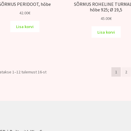
SÕRMUS PERIDOOT, hõbe
SÕRMUS ROHELINE TURMAL
hõbe 925; Ø 19,5
42.00
€
45.00
€
Lisa korvi
Lisa korvi
atakse 1–12 tulemust 16-st
1
2