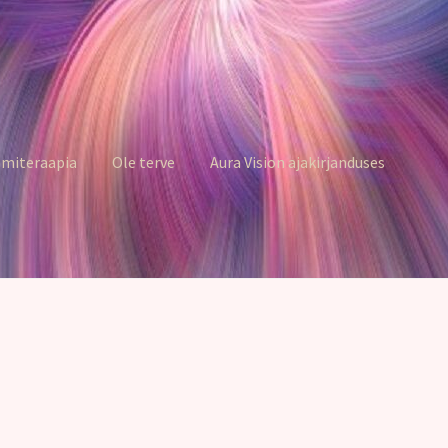
miteraapia
Ole terve
Aura Vision ajakirjanduses