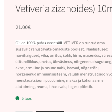
Vetiveria zizanoides) 10
21.00
€
Õli on 100% puhas essentsõli.
VETIVER on tuntud oma
sügavalt rahustavate omaduste poolest. Näidustused:
närvihaigused, viha, ärritus, šokk, hirm, masendus, stress
ülitundlikkus, unetus, üleväsimus, nõrgenenud sugutung
akne, armiline ja rasune nahk, haavad, nõgestõbi,
nõrgenenud immuunsüsteem, valulik menstruatsioon võ
menstruatsiooni puudumine, maksa ja kõhunäärme
alatoiming, reuma, lihasevalu, liigesepõletik.
5 laos