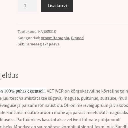
126.
Lisa korvi
VETIVERI
ÕLI
(
Vetiveria
Tootekood:
HA-805310
Kategooriad:
Aroomiteraapia
,
E-pood
zizanoides)
Silt:
Tarneaeg 1-7 päeva
10ml
kogus
rjeldus
on 100% puhas essentsõli.
VETIVER on kõrgekasvuline kõrreline tai
e juurtest valmistatakse sügava, magusa, puitunud, suitsuse, mull
vaiguse ja palsami lõhnalist õli. Õli on merevaigupruun ja viskoos
le kantuna muutub aroom mõne aja pärast meeldivalt magusaks 
laseks. Parfüümides kasutatakse vetiveri lõhnale põhjanoodi
iseks. Moodustab suurepärase kombinatsiooni Jasmiini ja Sandl