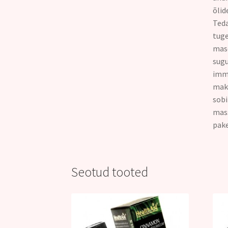
õlid
Teda
tuge
mase
sugu
immu
maks
sobi
mass
pake
Seotud tooted