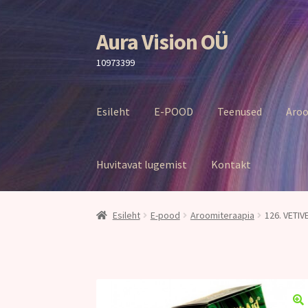
Aura Vision OÜ
Liigu
Liigu
navigeerimisele
sisu
10973399
juurde
Esileht
E-POOD
Teenused
Aroo
Huvitavat lugemist
Kontakt
Esileht
E-pood
Aroomiteraapia
126. VETIV