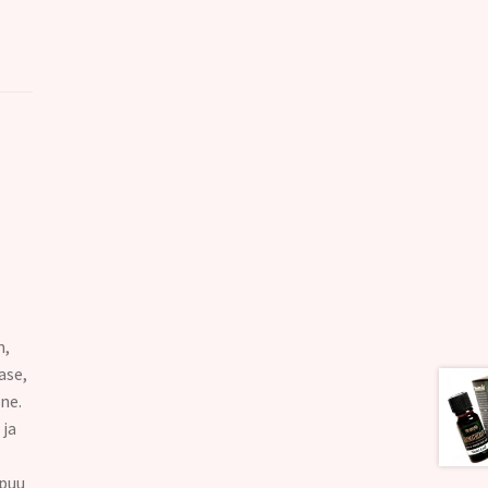
m,
ase,
ne.
ja
ipuu