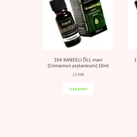
104. KANEELI ÕLI, mari
1
(Cinnamon zeylanicum) 10ml
12.00
€
Lisa korvi