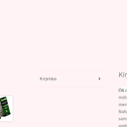
Ki
Kirjeldus
Õli 
mill
mere
Naha
samb
andm