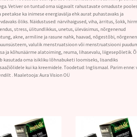
ega. Vetiver on tuntud oma sügavalt rahustavate omaduste pooles
 peetakse ka inimese energiavälja ehk aurat puhastavaks ja
vdavaks õliks. Näidustused: närvihaigused, viha, ärritus, šokk, hirm
ndus, stress, ülitundlikkus, unetus, üleväsimus, nõrgenenud
tung, akne, armiline ja rasune nahk, haavad, nõgestõbi, nõrgene
unsüsteem, valulik menstruatsioon või menstruatsiooni puudum
a ja kõhunäärme alatoiming, reuma, lihasevalu, liigesepõletik. Õl
b kasutada oma isikliku lõhnabuketi loomiseks, lisandiks
aažiõlidele kui ka kreemidele. Toodetud: Inglismaal. Parim enne: v
ndilt . Maaletooja: Aura Vision OÜ