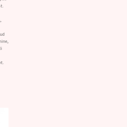
t.
,
nud
ine,
i
t.