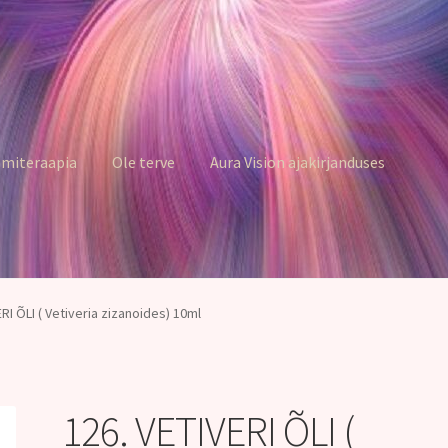
miteraapia
Ole terve
Aura Vision ajakirjanduses
ERI ÕLI ( Vetiveria zizanoides) 10ml
126. VETIVERI ÕLI (