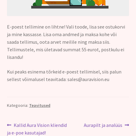
Kontakt
E-poest tellimine on lihtne! Vali toode, lisa see ostukorvi
ja mine kassasse. Lisa oma andmed ja maksa kohe või
saada tellimus, oota arvet meilile ning maksa siis.
Tellimustele, mis ületavad summat 55 eurot, postkulu ei
lisandu!
Kui peaks esinema tõrkeid e-poest tellimisel, siis palun
sellest võimalusel teavitada: sales@auravision.eu
Kategooria:
Teavitused
Navigeerimine
Eelmine
Järgmine
Kallid Aura Vision kliendid
Aurapilt ja analüüs
postitus:
postitus:
ja e-poe kasutajad!