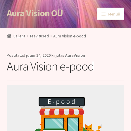
Aura Vision OÜ
Liigu
Liigu
Menüü
navigeerimisele
sisu
juurde
Esileht
Esileht
Teavitused
Aura Vision e-pood
E-POOD
Postitatud
juuni 24, 2020
kirjutas
AuraVision
Teenused
Aura Vision e-pood
Aroomiteraapia
Ole terve
Aura Vision ajakirjanduses
Huvitavat lugemist