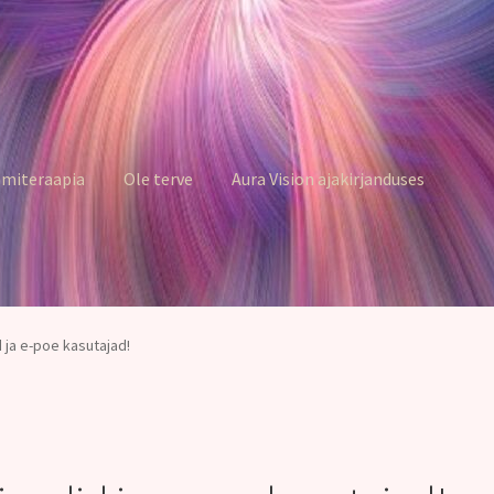
miteraapia
Ole terve
Aura Vision ajakirjanduses
d ja e-poe kasutajad!