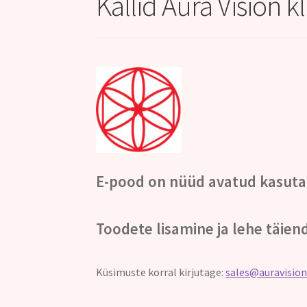
Kallid Aura Vision k
E-pood on nüüd avatud kasuta
Toodete lisamine ja lehe täien
Küsimuste korral kirjutage:
sales@auravision