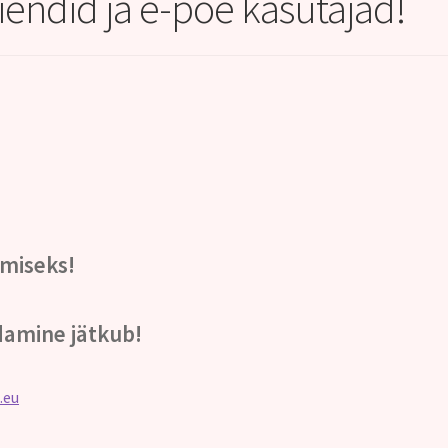
liendid ja e-poe kasutajad!
miseks!
damine jätkub!
.eu