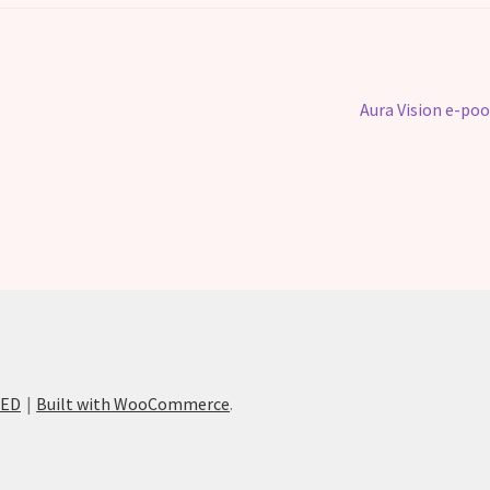
Järgmine
Aura Vision e-po
postitus:
SED
Built with WooCommerce
.