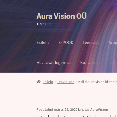
Aura Vision OÜ
Liigu
Liigu
navigeerimisele
sisu
10973399
juurde
Esileht
E-POOD
Teenused
Aroo
Huvitavat lugemist
Kontakt
Esileht
Teavitused
Kallid Aura Vision kliendi
Postitatud
märts 22, 2020
kirjutas
AuraVision