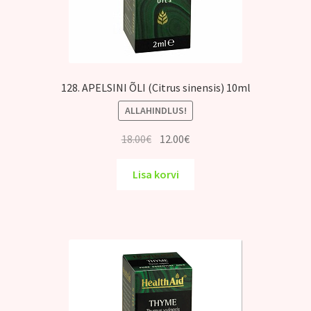
128. APELSINI ÕLI (Citrus sinensis) 10ml
ALLAHINDLUS!
Algne
Praegune
18.00
€
12.00
€
hind
hind
oli:
on:
Lisa korvi
18.00€.
12.00€.