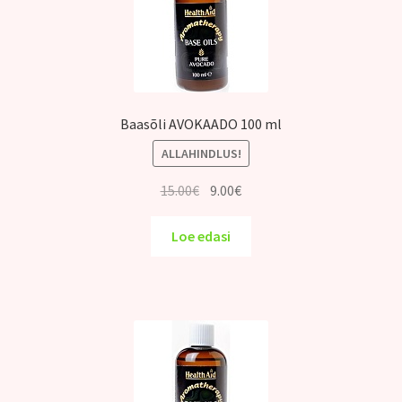
Baasõli AVOKAADO 100 ml
ALLAHINDLUS!
Algne
Praegune
15.00
€
9.00
€
hind
hind
oli:
on:
Loe edasi
15.00€.
9.00€.