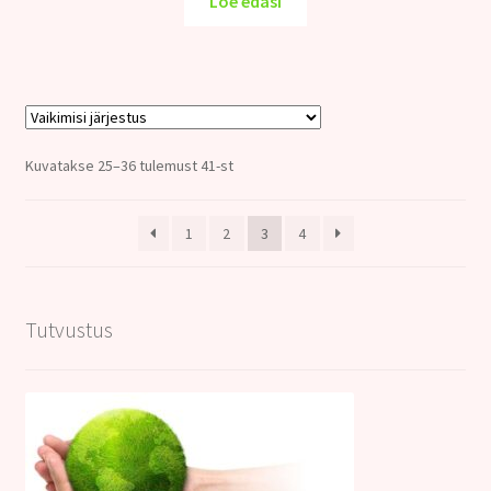
Loe edasi
13.00€.
9.00€.
Kuvatakse 25–36 tulemust 41-st
1
2
3
4
Tutvustus