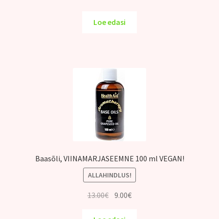
hind
hind
oli:
on:
Loe edasi
13.00€.
9.00€.
Baasõli, VIINAMARJASEEMNE 100 ml VEGAN!
ALLAHINDLUS!
Algne
Praegune
13.00
€
9.00
€
hind
hind
oli:
on: