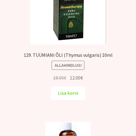
129. TÜÜMIANI ÕLI (Thymus vulgaris) 10ml
ALLAHINDLUS!
Algne
Praegune
18.00
€
12.00
€
hind
hind
oli:
on:
Lisa korvi
18.00€.
12.00€.