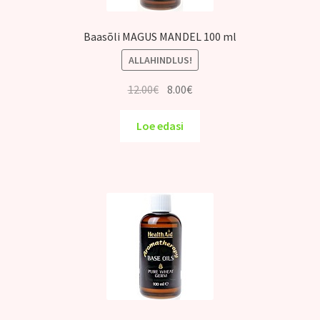
Baasõli MAGUS MANDEL 100 ml
ALLAHINDLUS!
Algne
Praegune
12.00
€
8.00
€
hind
hind
oli:
on:
Loe edasi
12.00€.
8.00€.