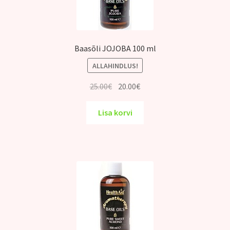
Baasõli JOJOBA 100 ml
ALLAHINDLUS!
Algne
Praegune
25.00
€
20.00
€
hind
hind
oli:
on:
Lisa korvi
25.00€.
20.00€.