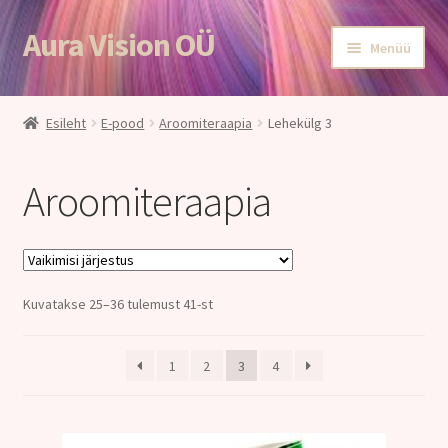
Aura Vision OÜ
Liigu
Liigu
Menüü
navigeerimisele
sisu
juurde
Esileht
Esileht
E-pood
Aroomiteraapia
Lehekülg 3
E-POOD
Aroomiteraapia
Teenused
Aroomiteraapia
Kuvatakse 25–36 tulemust 41-st
Ole terve
Aura Vision ajakirjanduses
1
2
3
4
Huvitavat lugemist